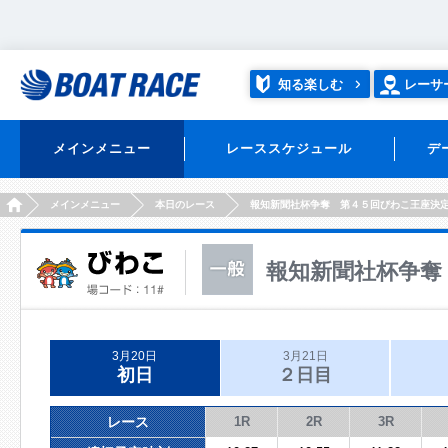
知る楽しむ
レーサ
メインメニュー
レーススケジュール
デ
HOME
メインメニュー
本日のレース
報知新聞社杯争奪 第４５回びわこ王座決
報知新聞社杯争奪
3月20日
3月21日
初日
２日目
レース
1R
2R
3R