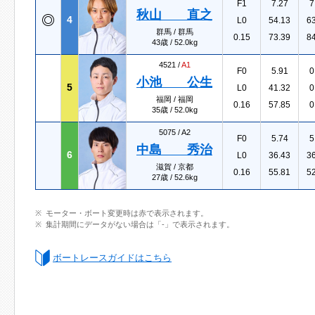
F1
7.27
7
秋山 直之
4
L0
54.13
6
群馬 / 群馬
0.15
73.39
8
43歳 / 52.0kg
4521 /
A1
F0
5.91
0
小池 公生
5
L0
41.32
0
福岡 / 福岡
0.16
57.85
0
35歳 / 52.0kg
5075 /
A2
F0
5.74
5
中島 秀治
6
L0
36.43
3
滋賀 / 京都
0.16
55.81
5
27歳 / 52.6kg
モーター・ボート変更時は赤で表示されます。
集計期間にデータがない場合は「-」で表示されます。
ボートレースガイドはこちら