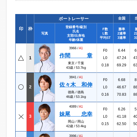
ボートレーサー
全国
登録番号/級別
印
枠
F数
勝率
氏名
写真
L数
2連率
2
支部/出身地
平均ST
3連率
3
年齢/体重
3966 /
A1
F0
6.44
6
作間 章
1
L0
47.24
4
東京 / 千葉
0.18
69.29
6
43歳 / 53.7kg
3841 /
A1
F0
6.68
8
佐々木 和伸
2
L0
46.67
8
徳島 / 徳島
0.16
70.83
8
46歳 / 53.1kg
4089 /
A1
F0
6.26
5
妹尾 忠幸
3
L0
41.18
4
岡山 / 岡山
0.15
62.50
5
42歳 / 53.4kg
3996 /
A1