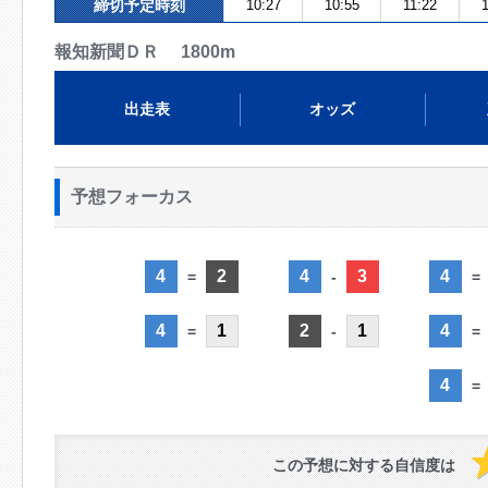
締切予定時刻
10:27
10:55
11:22
報知新聞ＤＲ 1800m
出走表
オッズ
予想フォーカス
4
2
4
3
4
=
-
=
4
1
2
1
4
=
-
=
4
=
この予想に対する自信度は