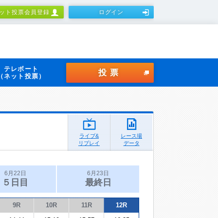
ット投票会員登録
ログイン
テレボート
投票
（ネット投票）
ライブ&
レース場
リプレイ
データ
6月22日
6月23日
５日目
最終日
9R
10R
11R
12R