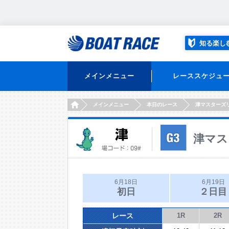
知る楽し
メインメニュー
レーススケジュ
HOME
メインメニュー
本日のレース
津マスターズ
津マス
6月18日
6月19日
初日
２日目
レース
1R
2R