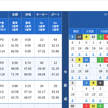
レ
全国
当地
モーター
ボート
F数
勝率
勝率
No
No
L数
2連率
2連率
2連率
2連率
均ST
3連率
3連率
3連率
3連率
初日
２日目
３日目
8
12
6
12
3
F0
6.36
0.00
13
64
4
2
5
1
6
L0
41.55
0.00
38.22
32.14
.21
.24
.09
.19
.14
.1
0.14
60.56
0.00
57.32
52.86
２
２
１
１
３
1
9
11
7
1
F0
6.56
6.74
56
12
1
5
4
6
L0
48.09
47.62
29.30
31.25
.12
.15
.08
.06
.0
今
0.16
71.76
69.05
49.04
47.22
１
２
１
４
3
3
9
6
節
F0
4.88
5.23
34
29
1
4
5
2
L0
32.58
37.14
32.17
33.33
.19
.13
.15
.12
0.17
42.70
48.57
45.45
52.90
成
３
２
６
１
10
7
11
9