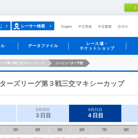
ネ
む
レーサー検索
English
中文简体
中文繁體
한국어
レース場・
ール
データファイル
チケットショップ
リーグ第３戦三交マキシーカップ
コンピューター予想
ターズリーグ第３戦三交マキシーカップ
6月20日
6月21日
３日目
４日目
3R
4R
5R
6R
7R
8R