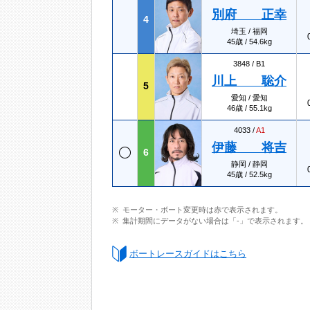
別府 正幸
4
埼玉 / 福岡
45歳 / 54.6kg
3848 /
B1
川上 聡介
5
愛知 / 愛知
46歳 / 55.1kg
4033 /
A1
伊藤 将吉
6
静岡 / 静岡
45歳 / 52.5kg
モーター・ボート変更時は赤で表示されます。
集計期間にデータがない場合は「-」で表示されます。
ボートレースガイドはこちら