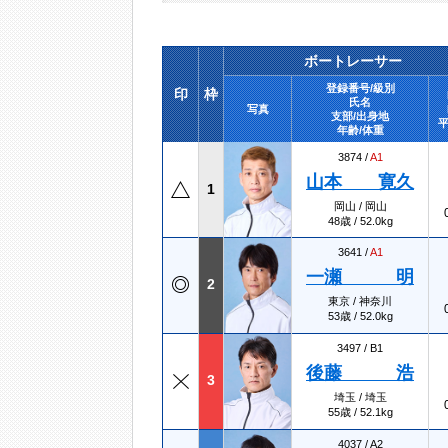
ボートレーサー
登録番号/級別
印
枠
氏名
写真
支部/出身地
平
年齢/体重
3874 /
A1
山本 寛久
1
岡山 / 岡山
48歳 / 52.0kg
3641 /
A1
一瀬 明
2
東京 / 神奈川
53歳 / 52.0kg
3497 /
B1
後藤 浩
3
埼玉 / 埼玉
55歳 / 52.1kg
4037 /
A2