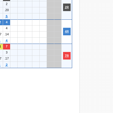
2
2R
.20
５
2
4
4
4
4R
7
.14
４
４
1
7
5
3
7R
7
.17
２
２