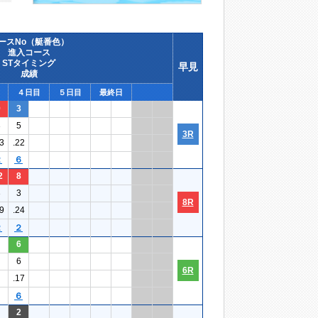
ースNo（艇番色）
進入コース
STタイミング
早見
成績
４日目
５日目
最終日
9
3
3
5
3R
3
.22
２
６
2
8
3
3
8R
9
.24
２
２
6
6
6R
.17
６
2