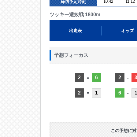
締切予定時刻
10:42
11:12
ツッキー選抜戦 1800m
出走表
オッズ
予想フォーカス
2
6
2
=
-
2
1
6
=
-
この予想に対