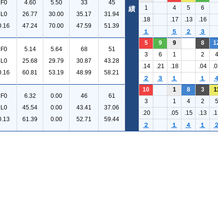
F0
4.60
5.50
33
45
1
4
5
6
績
L0
26.77
30.00
35.17
31.94
.18
.17
.13
.16
0.16
47.24
70.00
47.59
51.39
１
５
２
３
5
9
9
8
1
F0
5.14
5.64
68
51
3
6
1
2
L0
25.68
29.79
30.87
43.28
.14
.21
.18
.04
.0
0.16
60.81
53.19
48.99
58.21
２
３
１
１
10
1
8
3
1
F0
6.32
0.00
46
61
3
1
4
2
L0
45.54
0.00
43.41
37.06
.20
.05
.15
.13
.1
0.13
61.39
0.00
52.71
59.44
２
１
４
１