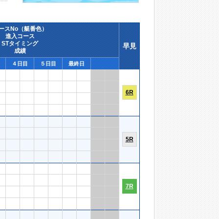
ースNo（艇番色）
進入コース
STタイミング
早見
成績
４日目
５日目
最終日
6R
5R
7R