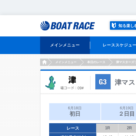
知る楽し
メインメニュー
レーススケジュ
HOME
メインメニュー
本日のレース
津マスターズ
津マス
6月18日
6月19日
初日
２日目
レース
1R
2R