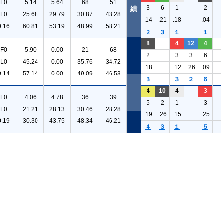
F0
5.14
5.64
68
51
3
6
1
2
績
L0
25.68
29.79
30.87
43.28
.14
.21
.18
.04
0.16
60.81
53.19
48.99
58.21
２
３
１
１
8
4
12
4
F0
5.90
0.00
21
68
2
3
3
6
L0
45.24
0.00
35.76
34.72
.18
.12
.26
.09
0.14
57.14
0.00
49.09
46.53
３
３
２
６
4
10
4
3
F0
4.06
4.78
36
39
5
2
1
3
L0
21.21
28.13
30.46
28.28
.19
.26
.15
.25
0.19
30.30
43.75
48.34
46.21
４
３
１
５