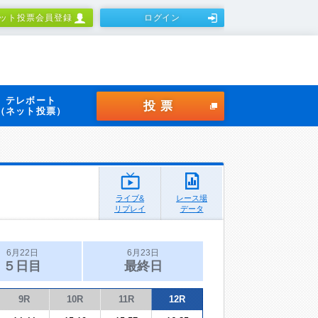
ット投票会員登録
ログイン
テレボート
投票
（ネット投票）
ライブ&
レース場
リプレイ
データ
6月22日
6月23日
５日目
最終日
9R
10R
11R
12R