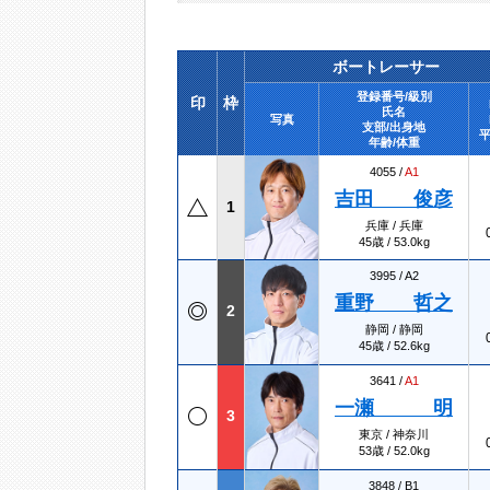
ボートレーサー
登録番号/級別
印
枠
氏名
写真
支部/出身地
平
年齢/体重
4055 /
A1
吉田 俊彦
1
兵庫 / 兵庫
45歳 / 53.0kg
3995 /
A2
重野 哲之
2
静岡 / 静岡
45歳 / 52.6kg
3641 /
A1
一瀬 明
3
東京 / 神奈川
53歳 / 52.0kg
3848 /
B1