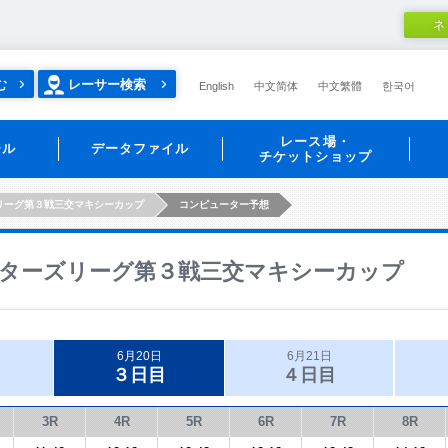
ネ
む
レーサー検索
English
中文简体
中文繁體
한국어
レース場・
ール
データファイル
チケットショップ
リーグ第３戦三交マキシーカップ
コンピューター予想
ターズリーグ第３戦三交マキシーカップ
6月20日
6月21日
３日目
４日目
3R
4R
5R
6R
7R
8R