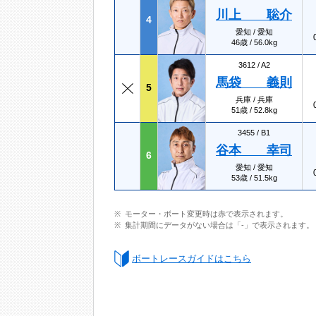
川上 聡介
4
愛知 / 愛知
46歳 / 56.0kg
3612 /
A2
馬袋 義則
5
兵庫 / 兵庫
51歳 / 52.8kg
3455 /
B1
谷本 幸司
6
愛知 / 愛知
53歳 / 51.5kg
モーター・ボート変更時は赤で表示されます。
集計期間にデータがない場合は「-」で表示されます。
ボートレースガイドはこちら