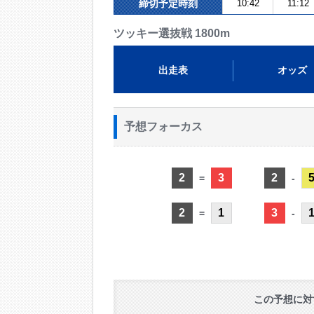
締切予定時刻
10:42
11:12
ツッキー選抜戦 1800m
出走表
オッズ
予想フォーカス
2
3
2
=
-
2
1
3
=
-
この予想に対