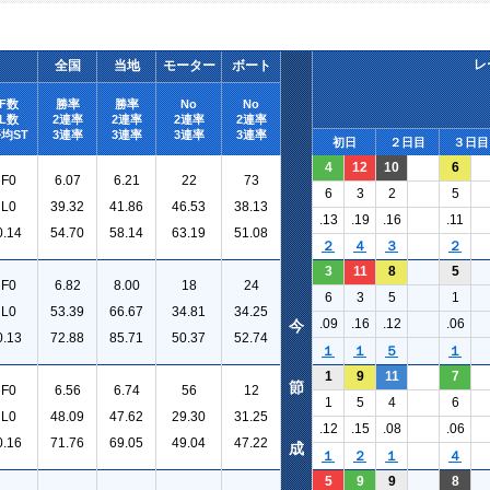
レ
全国
当地
モーター
ボート
F数
勝率
勝率
No
No
L数
2連率
2連率
2連率
2連率
均ST
3連率
3連率
3連率
3連率
初日
２日目
３日目
4
12
10
6
F0
6.07
6.21
22
73
6
3
2
5
L0
39.32
41.86
46.53
38.13
.13
.19
.16
.11
0.14
54.70
58.14
63.19
51.08
２
４
３
２
3
11
8
5
F0
6.82
8.00
18
24
6
3
5
1
L0
53.39
66.67
34.81
34.25
.09
.16
.12
.06
今
0.13
72.88
85.71
50.37
52.74
１
１
５
１
1
9
11
7
節
F0
6.56
6.74
56
12
1
5
4
6
L0
48.09
47.62
29.30
31.25
.12
.15
.08
.06
0.16
71.76
69.05
49.04
47.22
成
１
２
１
４
5
9
9
8