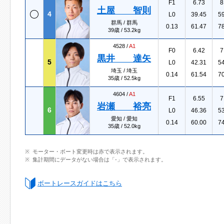
F1
6.73
8
土屋 智則
4
L0
39.45
5
群馬 / 群馬
0.13
61.47
7
39歳 / 53.2kg
4528 /
A1
F0
6.42
7
黒井 達矢
5
L0
42.31
5
埼玉 / 埼玉
0.14
61.54
7
35歳 / 52.5kg
4604 /
A1
F1
6.55
7
岩瀬 裕亮
6
L0
46.36
5
愛知 / 愛知
0.14
60.00
7
35歳 / 52.0kg
モーター・ボート変更時は赤で表示されます。
集計期間にデータがない場合は「-」で表示されます。
ボートレースガイドはこちら