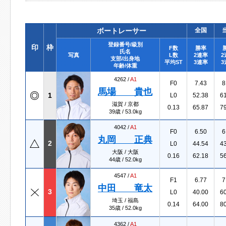
ボートレーサー
全国
登録番号/級別
印
枠
F数
勝率
氏名
写真
L数
2連率
2
支部/出身地
平均ST
3連率
3
年齢/体重
4262 /
A1
F0
7.43
8
馬場 貴也
1
L0
52.38
6
滋賀 / 京都
0.13
65.87
7
39歳 / 53.0kg
4042 /
A1
F0
6.50
6
丸岡 正典
2
L0
44.54
4
大阪 / 大阪
0.16
62.18
5
44歳 / 52.0kg
4547 /
A1
F1
6.77
7
中田 竜太
3
L0
40.00
6
埼玉 / 福島
0.14
64.00
8
35歳 / 52.0kg
4362 /
A1