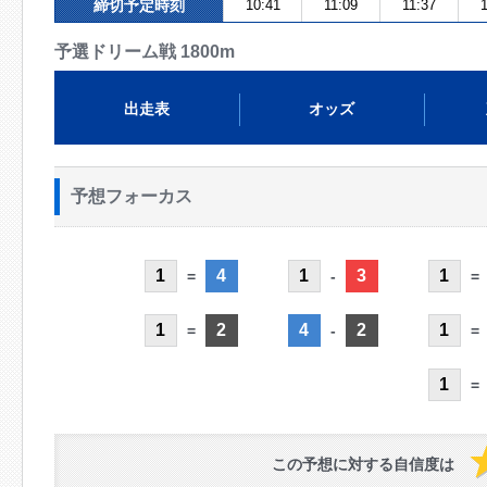
締切予定時刻
10:41
11:09
11:37
1
予選ドリーム戦 1800m
出走表
オッズ
予想フォーカス
1
4
1
3
1
=
-
=
1
2
4
2
1
=
-
=
1
=
この予想に対する自信度は