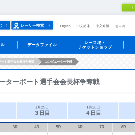
ネ
む
レーサー検索
English
中文简体
中文繁體
한국어
レース場・
ール
データファイル
チケットショップ
ボート選手会会長杯争奪戦
コンピューター予想
ーターボート選手会会長杯争奪戦
1月25日
1月26日
３日目
４日目
3R
4R
5R
6R
7R
8R