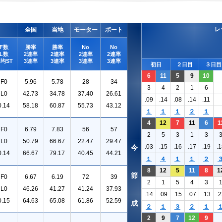
レ
全国
当地
モーター
ボート
F数
勝率
勝率
No
No
L数
2連率
2連率
2連率
2連率
均ST
3連率
3連率
3連率
3連率
初日
２日目
３日目
6
11
5
9
10
F0
5.96
5.78
28
34
3
4
2
1
6
L0
42.73
34.78
37.40
26.61
.09
.14
.08
.14
.11
0.14
58.18
60.87
55.73
43.12
１
１
１
２
１
4
12
7
11
6
1
F0
6.79
7.83
56
57
2
5
3
1
3
L0
50.79
66.67
22.47
29.47
.03
.15
.16
.17
.19
.1
今
0.14
66.67
79.17
40.45
44.21
１
４
１
１
２
8
12
5
11
8
1
節
F0
6.67
6.19
72
39
2
1
5
4
3
L0
46.26
41.27
41.24
37.93
.14
.09
.15
.07
.13
.2
0.15
64.63
65.08
61.86
52.59
成
２
１
３
２
１
2
9
7
12
9