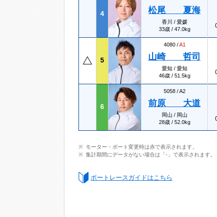
松尾 夏海
4
香川 / 愛媛
33歳 / 47.0kg
4080 /
A1
山崎 哲司
5
愛知 / 愛知
46歳 / 51.5kg
5058 /
A2
前原 大道
6
岡山 / 岡山
28歳 / 52.0kg
モーター・ボート変更時は赤で表示されます。
集計期間にデータがない場合は「-」で表示されます。
ボートレースガイドはこちら