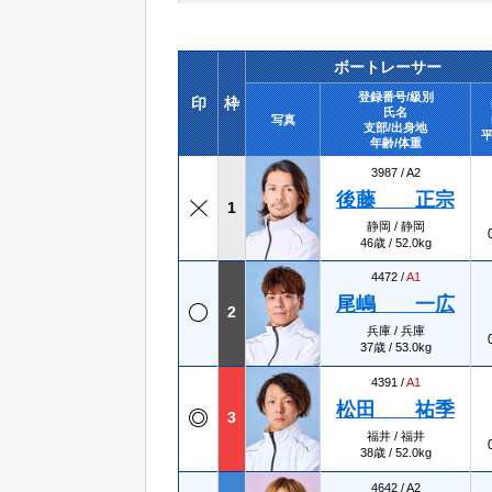
ボートレーサー
登録番号/級別
印
枠
氏名
写真
支部/出身地
平
年齢/体重
3987 /
A2
後藤 正宗
1
静岡 / 静岡
46歳 / 52.0kg
4472 /
A1
尾嶋 一広
2
兵庫 / 兵庫
37歳 / 53.0kg
4391 /
A1
松田 祐季
3
福井 / 福井
38歳 / 52.0kg
4642 /
A2