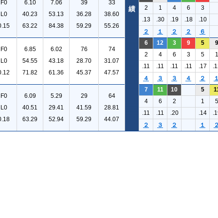
F0
6.10
7.06
39
33
2
1
4
6
3
績
L0
40.23
53.13
36.28
38.60
.13
.30
.19
.18
.10
0.15
63.22
84.38
59.29
55.26
２
１
２
２
６
6
12
3
9
5
F0
6.85
6.02
76
74
2
4
6
3
5
L0
54.55
43.18
28.70
31.07
.11
.11
.11
.11
.17
.1
0.12
71.82
61.36
45.37
47.57
４
３
３
４
２
7
11
10
5
1
F0
6.09
5.29
29
64
4
6
2
1
L0
40.51
29.41
41.59
28.81
.11
.11
.20
.14
.1
0.18
63.29
52.94
59.29
44.07
２
３
２
１