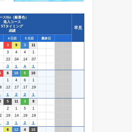
ースNo（艇番色）
進入コース
STタイミング
早見
成績
４日目
５日目
最終日
3
9
3
11
3
4
4
1
.22
.04
.14
.07
３
１
４
１
1
6
10
5
10
3
1
4
6
1
8
.12
.17
.17
.19
３
１
２
２
１
2
5
11
3
9
1
2
1
5
1
2
.19
.14
.19
.19
１
３
１
２
１
6
12
4
10