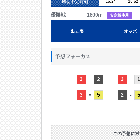
締切予定時刻
15:24
15:52
優勝戦 1800m
安定板使用
出走表
オッズ
予想フォーカス
3
2
3
=
-
3
5
2
=
-
この予想に対