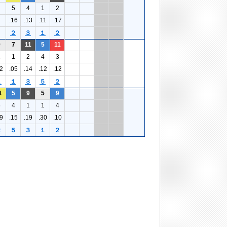
5
4
1
2
.16
.13
.11
.17
２
３
１
２
9
7
11
5
11
1
1
2
4
3
2
.05
.14
.12
.12
１
１
３
５
２
1
5
9
5
9
5
4
1
1
4
9
.15
.19
.30
.10
２
５
３
１
２