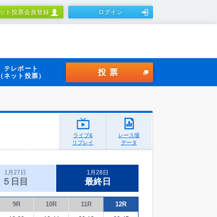
ット投票会員登録
ログイン
テレボート
投票
（ネット投票）
ライブ&
レース場
リプレイ
データ
1月27日
1月28日
５日目
最終日
9R
10R
11R
12R