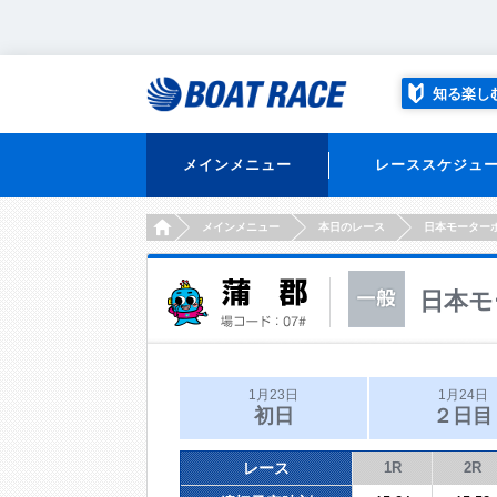
知る楽し
メインメニュー
レーススケジュ
HOME
メインメニュー
本日のレース
日本モーター
日本モ
1月23日
1月24日
初日
２日目
レース
1R
2R