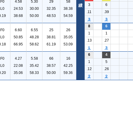
F0
4.58
5.30
29
58
3
6
績
L0
24.53
30.00
32.35
38.38
.11
.39
0.19
38.68
50.00
48.53
54.59
３
３
8
6
F0
6.60
6.55
25
26
1
1
L0
50.85
48.28
38.81
35.05
.13
.27
0.18
66.95
58.62
61.19
53.09
１
３
6
4
F0
4.27
5.58
66
16
1
5
L0
22.08
35.42
38.57
42.25
.12
.26
0.20
35.06
58.33
50.00
59.36
２
２