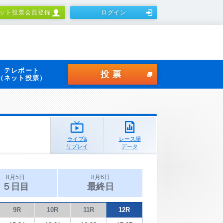
ット投票会員登録
ログイン
テレボート
投票
（ネット投票）
ライブ&
レース場
リプレイ
データ
8月5日
8月6日
５日目
最終日
9R
10R
11R
12R