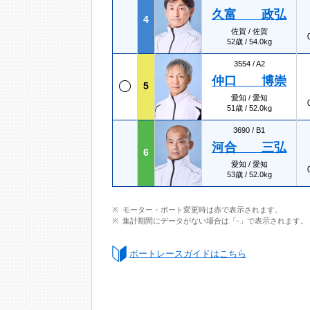
久富 政弘
4
佐賀 / 佐賀
52歳 / 54.0kg
3554 /
A2
仲口 博崇
5
愛知 / 愛知
51歳 / 52.0kg
3690 /
B1
河合 三弘
6
愛知 / 愛知
53歳 / 52.0kg
モーター・ボート変更時は赤で表示されます。
集計期間にデータがない場合は「-」で表示されます。
ボートレースガイドはこちら