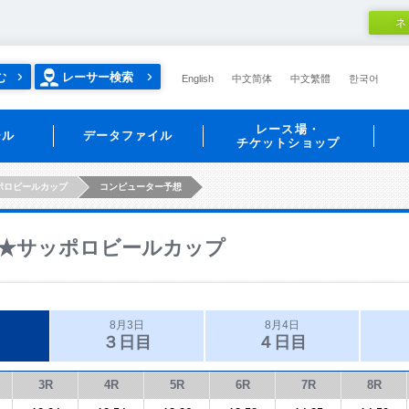
ネ
む
レーサー検索
English
中文简体
中文繁體
한국어
レース場・
ール
データファイル
チケットショップ
ポロビールカップ
コンピューター予想
★サッポロビールカップ
8月3日
8月4日
３日目
４日目
3R
4R
5R
6R
7R
8R