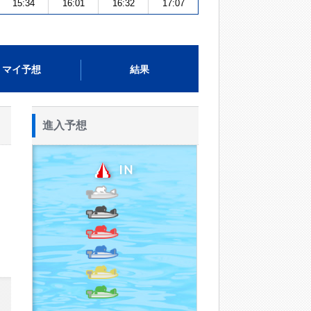
15:34
16:01
16:32
17:07
マイ予想
結果
進入予想