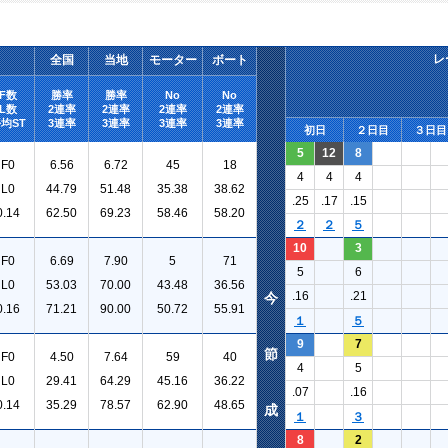
レ
全国
当地
モーター
ボート
F数
勝率
勝率
No
No
L数
2連率
2連率
2連率
2連率
均ST
3連率
3連率
3連率
3連率
初日
２日目
３日目
5
12
8
F0
6.56
6.72
45
18
4
4
4
L0
44.79
51.48
35.38
38.62
.25
.17
.15
0.14
62.50
69.23
58.46
58.20
２
２
５
10
3
F0
6.69
7.90
5
71
5
6
L0
53.03
70.00
43.48
36.56
.16
.21
今
0.16
71.21
90.00
50.72
55.91
１
５
9
7
節
F0
4.50
7.64
59
40
4
5
L0
29.41
64.29
45.16
36.22
.07
.16
0.14
35.29
78.57
62.90
48.65
成
１
３
8
2