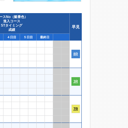
ースNo（艇番色）
進入コース
STタイミング
早見
成績
４日目
５日目
最終日
8R
3R
7R