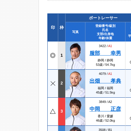
ボートレーサー
登録番号/級別
印
枠
氏名
写真
支部/出身地
平
年齢/体重
3422 /
A1
服部 幸男
1
静岡 / 静岡
53歳 / 54.7kg
4079 /
A1
出畑 孝典
2
福岡 / 福岡
45歳 / 51.5kg
3849 /
A2
中岡 正彦
3
香川 / 愛媛
46歳 / 52.0kg
3508 /
B1