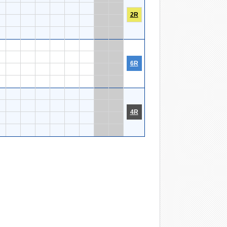
2R
6R
4R