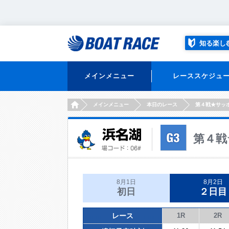
知る楽し
メインメニュー
レーススケジュ
HOME
メインメニュー
本日のレース
第４戦★サッ
第４戦
8月1日
8月2日
初日
２日目
レース
1R
2R