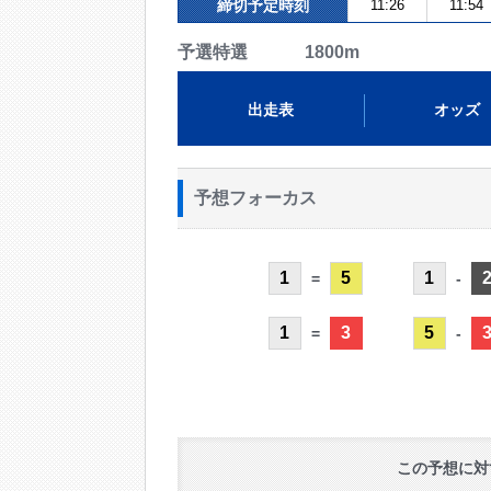
締切予定時刻
11:26
11:54
予選特選 1800m
出走表
オッズ
予想フォーカス
1
5
1
=
-
1
3
5
=
-
この予想に対