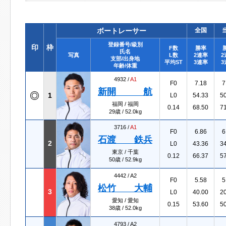
ボートレーサー
全国
登録番号/級別
印
枠
F数
勝率
氏名
写真
L数
2連率
2
支部/出身地
平均ST
3連率
3
年齢/体重
4932 /
A1
F0
7.18
7
新開 航
1
L0
54.33
5
福岡 / 福岡
0.14
68.50
7
29歳 / 52.0kg
3716 /
A1
F0
6.86
6
石渡 鉄兵
2
L0
43.36
3
東京 / 千葉
0.12
66.37
5
50歳 / 52.9kg
4442 /
A2
F0
5.58
5
松竹 大輔
3
L0
40.00
2
愛知 / 愛知
0.15
53.60
5
38歳 / 52.0kg
4793 /
A2