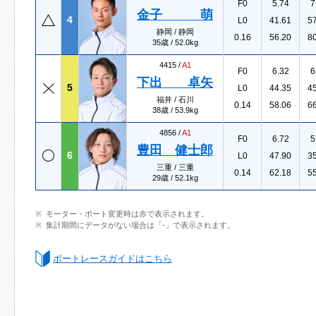
F0
5.74
7
金子 萌
4
L0
41.61
5
静岡 / 静岡
0.16
56.20
8
35歳 / 52.0kg
4415 /
A1
F0
6.32
6
下出 卓矢
5
L0
44.35
4
福井 / 石川
0.14
58.06
6
38歳 / 53.9kg
4856 /
A1
F0
6.72
5
豊田 健士郎
6
L0
47.90
3
三重 / 三重
0.14
62.18
5
29歳 / 52.1kg
モーター・ボート変更時は赤で表示されます。
集計期間にデータがない場合は「-」で表示されます。
ボートレースガイドはこちら