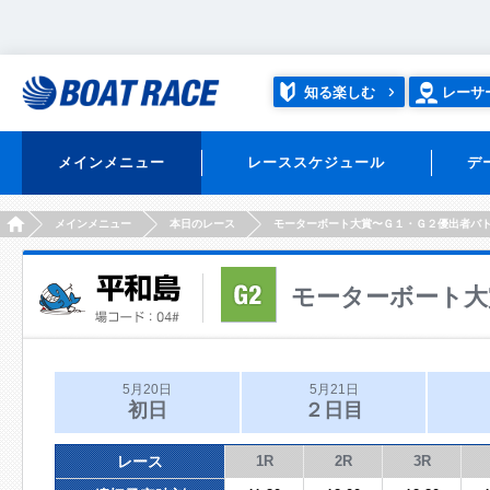
知る楽しむ
レーサ
メインメニュー
レーススケジュール
デ
HOME
メインメニュー
本日のレース
モーターボート大賞〜Ｇ１・Ｇ２優出者バ
モーターボート大
5月20日
5月21日
初日
２日目
レース
1R
2R
3R