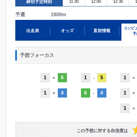
締切予定時刻
11:30
12:00
12:30
1
予選 1800m
コンピ
出走表
オッズ
直前情報
予
予想フォーカス
1
6
1
5
1
=
-
=
1
4
6
4
1
=
-
=
1
=
この予想に対する自信度は