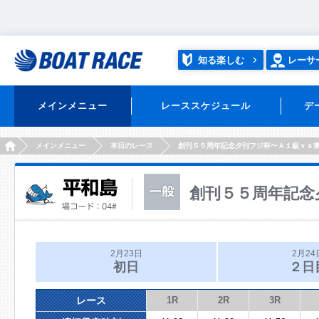
知る楽しむ
レーサ
メインメニュー
レーススケジュール
デ
HOME
メインメニュー
本日のレース
創刊５５周年記念夕刊フジ杯〜Ａ１級ｖｓ
創刊５５周年記念
2月23日
2月24
初日
２日
レース
1R
2R
3R