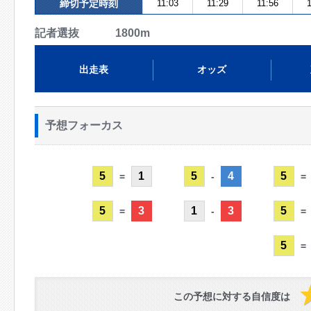
締切予定時刻
11:03
11:29
11:56
1
記者選抜 1800m
出走表
オッズ
予想フォーカス
5
1
5
4
5
=
-
=
5
3
1
3
5
=
-
=
5
=
この予想に対する自信度は