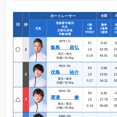
ボートレーサー
全国
登録番号/級別
印
枠
F数
勝率
氏名
写真
L数
2連率
2
支部/出身地
平均ST
3連率
3
年齢/体重
3679 /
A1
F1
6.42
6
飯島 昌弘
1
L0
42.05
3
埼玉 / 埼玉
0.14
65.91
6
50歳 / 52.0kg
4815 /
B1
F0
3.98
4
伏島 祐介
2
L0
19.61
2
東京 / 栃木
0.17
34.31
5
33歳 / 52.5kg
5044 /
B1
F0
4.48
4
渡邉 健
3
L0
27.78
2
東京 / 東京
0.14
40.00
3
24歳 / 55.4kg
4568 /
B1