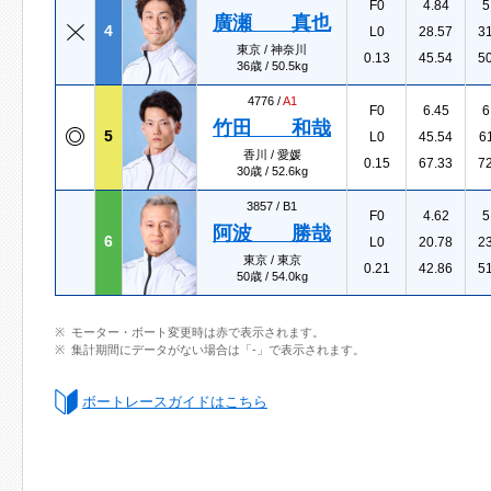
F0
4.84
5
廣瀬 真也
4
L0
28.57
3
東京 / 神奈川
0.13
45.54
5
36歳 / 50.5kg
4776 /
A1
F0
6.45
6
竹田 和哉
5
L0
45.54
6
香川 / 愛媛
0.15
67.33
7
30歳 / 52.6kg
3857 /
B1
F0
4.62
5
阿波 勝哉
6
L0
20.78
2
東京 / 東京
0.21
42.86
5
50歳 / 54.0kg
モーター・ボート変更時は赤で表示されます。
集計期間にデータがない場合は「-」で表示されます。
ボートレースガイドはこちら