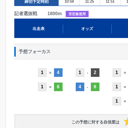
締切予定時刻
10:59
11:25
11:51
1
記者選抜戦 1800m
安定板使用
出走表
オッズ
予想フォーカス
1
4
1
2
1
=
-
=
1
6
4
6
1
=
-
=
1
=
この予想に対する自信度は