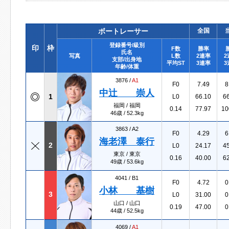
ボートレーサー
全国
登録番号/級別
印
枠
F数
勝率
氏名
写真
L数
2連率
2
支部/出身地
平均ST
3連率
3
年齢/体重
3876 /
A1
F0
7.49
8
中辻 崇人
1
L0
66.10
6
福岡 / 福岡
0.14
77.97
10
46歳 / 52.3kg
3863 /
A2
F0
4.29
6
海老澤 泰行
2
L0
24.17
4
東京 / 東京
0.16
40.00
6
49歳 / 53.6kg
4041 /
B1
F0
4.72
0
小林 基樹
3
L0
31.00
0
山口 / 山口
0.19
47.00
0
44歳 / 52.5kg
4069 /
A1