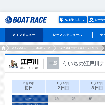
知る楽しむ
レーサ
メインメニュー
レーススケジュール
デ
HOME
メインメニュー
本日のレース
ういちの江戸川ナイスぅ〜っ！カップ
ういちの江戸川ナ
11月15日
11月16日
11月17日
初日
２日目
３日目
レース
1R
2R
3R