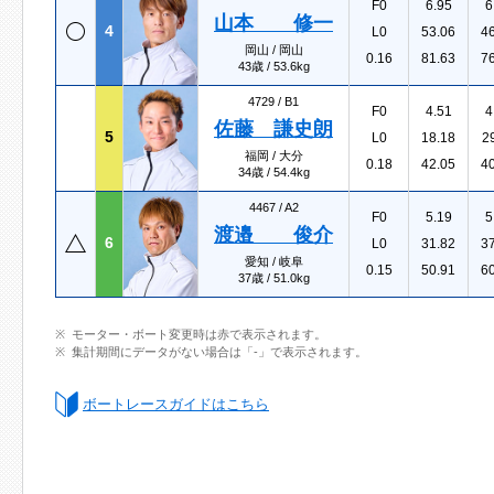
F0
6.95
6
山本 修一
4
L0
53.06
4
岡山 / 岡山
0.16
81.63
7
43歳 / 53.6kg
4729 /
B1
F0
4.51
4
佐藤 謙史朗
5
L0
18.18
2
福岡 / 大分
0.18
42.05
4
34歳 / 54.4kg
4467 /
A2
F0
5.19
5
渡邉 俊介
6
L0
31.82
3
愛知 / 岐阜
0.15
50.91
6
37歳 / 51.0kg
モーター・ボート変更時は赤で表示されます。
集計期間にデータがない場合は「-」で表示されます。
ボートレースガイドはこちら