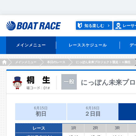
知る楽しむ
レーサ
メインメニュー
レーススケジュール
デ
HOME
メインメニュー
本日のレース
にっぽん未来プロジェクト競走ｉｎ桐生
にっぽん未来プロ
6月15日
6月16日
初日
２日目
レース
1R
2R
3R