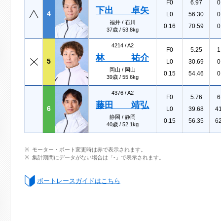
F0
6.97
0
下出 卓矢
4
L0
56.30
0
福井 / 石川
0.16
70.59
0
37歳 / 53.8kg
4214 /
A2
F0
5.25
1
林 祐介
5
L0
30.69
0
岡山 / 岡山
0.15
54.46
0
39歳 / 55.6kg
4376 /
A2
F0
5.76
6
藤田 靖弘
6
L0
39.68
4
静岡 / 静岡
0.15
56.35
6
40歳 / 52.1kg
モーター・ボート変更時は赤で表示されます。
集計期間にデータがない場合は「-」で表示されます。
ボートレースガイドはこちら