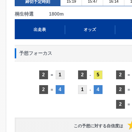
締切予定時刻
15:19
15:47
16:14
1
桐生特選 1800m
出走表
オッズ
予想フォーカス
2
1
2
5
2
=
-
=
2
4
1
4
2
=
-
=
2
=
この予想に対する自信度は