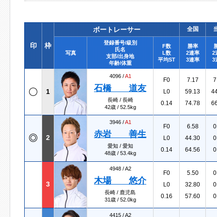
ボートレーサー
全国
登録番号/級別
印
枠
F数
勝率
氏名
写真
L数
2連率
2
支部/出身地
平均ST
3連率
3
年齢/体重
4096 /
A1
F0
7.17
7
石橋 道友
1
L0
59.13
4
長崎 / 長崎
0.14
74.78
6
42歳 / 52.5kg
3946 /
A1
F0
6.58
0
赤岩 善生
2
L0
44.30
0
愛知 / 愛知
0.14
64.56
0
48歳 / 53.4kg
4948 /
A2
F0
5.50
0
木場 悠介
3
L0
32.80
0
長崎 / 鹿児島
0.16
57.60
0
31歳 / 52.0kg
4415 /
A2