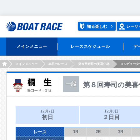
知る楽しむ
レーサ
メインメニュー
レーススケジュール
デ
HOME
メインメニュー
本日のレース
第８回寿司の美喜仁杯
コンピュータ
第８回寿司の美喜
12月7日
12月8日
初日
２日目
レース
1R
2R
3R