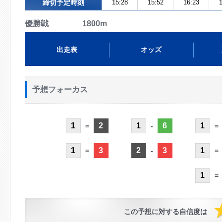
締切予定時刻
15:28
15:52
16:23
1
優勝戦 1800m
出走表
オッズ
予想フォーカス
1
2
1
6
1
=
-
=
1
3
2
3
1
=
-
=
1
=
この予想に対する自信度は