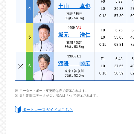
F0
5.88
4
土山 卓也
4
L0
39.33
2
福井 / 福井
0.18
57.30
5
35歳 / 54.0kg
4409 /
A1
F0
6.75
6
坂元 浩仁
5
L0
55.05
4
愛知 / 愛知
0.15
68.81
7
36歳 / 53.5kg
3385 /
B1
F1
5.48
5
渡邉 睦広
6
L0
37.65
4
東京 / 神奈川
0.18
50.59
6
53歳 / 52.0kg
モーター・ボート変更時は赤で表示されます。
集計期間にデータがない場合は「-」で表示されます。
ボートレースガイドはこちら