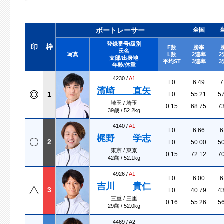
ボートレーサー
全国
登録番号/級別
印
枠
F数
勝率
氏名
写真
L数
2連率
2
支部/出身地
平均ST
3連率
3
年齢/体重
4230 /
A1
F0
6.49
7
濱崎 直矢
1
L0
55.21
5
埼玉 / 埼玉
0.15
68.75
7
39歳 / 52.2kg
4140 /
A1
F0
6.66
6
梶野 学志
2
L0
50.00
5
東京 / 東京
0.15
72.12
7
42歳 / 52.1kg
4926 /
A1
F0
6.00
6
吉川 貴仁
3
L0
40.79
4
三重 / 三重
0.16
55.26
5
29歳 / 52.0kg
4469 /
A2