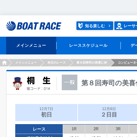
知る楽しむ
レーサ
メインメニュー
レーススケジュール
デ
HOME
メインメニュー
本日のレース
第８回寿司の美喜仁杯
コンピュータ
第８回寿司の美喜
12月7日
12月8日
初日
２日目
レース
1R
2R
3R