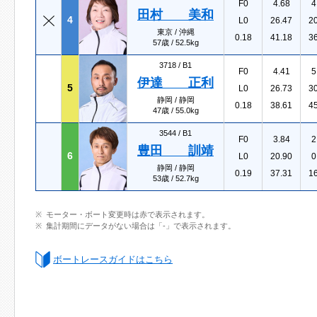
F0
4.68
4
田村 美和
4
L0
26.47
2
東京 / 沖縄
0.18
41.18
3
57歳 / 52.5kg
3718 /
B1
F0
4.41
5
伊達 正利
5
L0
26.73
3
静岡 / 静岡
0.18
38.61
4
47歳 / 55.0kg
3544 /
B1
F0
3.84
2
豊田 訓靖
6
L0
20.90
0
静岡 / 静岡
0.19
37.31
1
53歳 / 52.7kg
モーター・ボート変更時は赤で表示されます。
集計期間にデータがない場合は「-」で表示されます。
ボートレースガイドはこちら