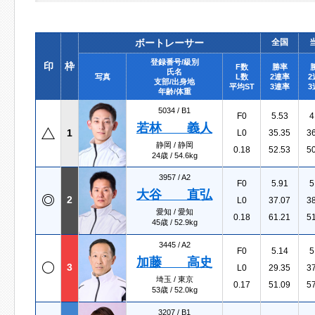
ボートレーサー
全国
登録番号/級別
印
枠
F数
勝率
氏名
写真
L数
2連率
2
支部/出身地
平均ST
3連率
3
年齢/体重
5034 /
B1
F0
5.53
4
若林 義人
1
L0
35.35
3
静岡 / 静岡
0.18
52.53
5
24歳 / 54.6kg
3957 /
A2
F0
5.91
5
大谷 直弘
2
L0
37.07
3
愛知 / 愛知
0.18
61.21
5
45歳 / 52.9kg
3445 /
A2
F0
5.14
5
加藤 高史
3
L0
29.35
3
埼玉 / 東京
0.17
51.09
5
53歳 / 52.0kg
3207 /
B1