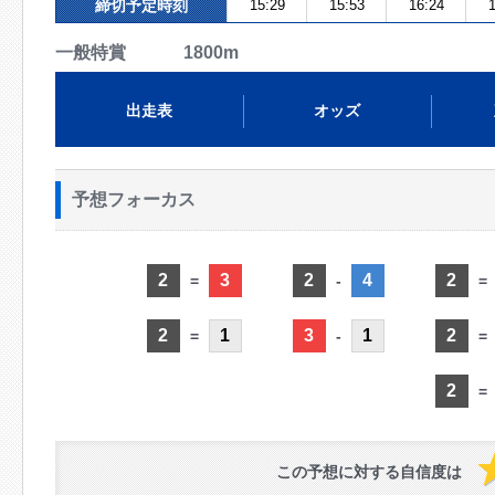
締切予定時刻
15:29
15:53
16:24
1
一般特賞 1800m
出走表
オッズ
予想フォーカス
2
3
2
4
2
=
-
=
2
1
3
1
2
=
-
=
2
=
この予想に対する自信度は