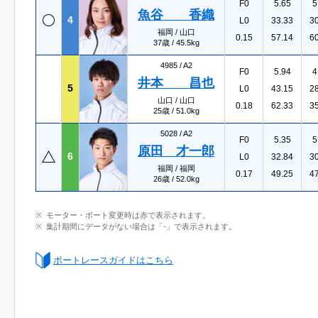
F0
5.65
5
魚谷 香織
4
L0
33.33
3
福岡 / 山口
0.15
57.14
6
37歳 / 45.5kg
4985 /
A2
F0
5.94
4
井本 昌也
5
L0
43.15
2
山口 / 山口
0.18
62.33
3
25歳 / 51.0kg
5028 /
A2
F0
5.35
5
原田 才一郎
6
L0
32.84
3
福岡 / 福岡
0.17
49.25
4
26歳 / 52.0kg
モーター・ボート変更時は赤で表示されます。
集計期間にデータがない場合は「-」で表示されます。
ボートレースガイドはこちら