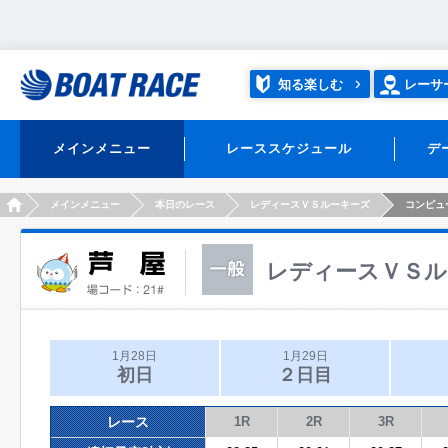
知る楽しむ
レーサ
メインメニュー
レーススケジュール
デ
HOME
メインメニュー
本日のレース
レディースＶＳルーキーズ
コンピュ
レディースＶＳル
1月28日
1月29日
初日
２日目
レース
1R
2R
3R