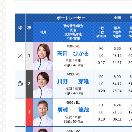
ボートレーサー
全国
登録番号/級別
印
枠
F数
勝率
氏名
写真
L数
2連率
2
支部/出身地
平均ST
3連率
3
年齢/体重
4804 /
A1
F0
6.66
8
高田 ひかる
1
L0
48.15
6
三重 / 三重
0.17
64.81
8
28歳 / 47.7kg
4433 /
A1
F0
6.90
6
川野 芽唯
2
L0
54.17
5
福岡 / 福岡
0.20
76.04
6
36歳 / 47.0kg
4992 /
B1
F1
4.24
3
廣瀬 篤哉
3
L0
21.30
1
滋賀 / 京都
0.18
36.11
3
25歳 / 55.4kg
4347 /
A2