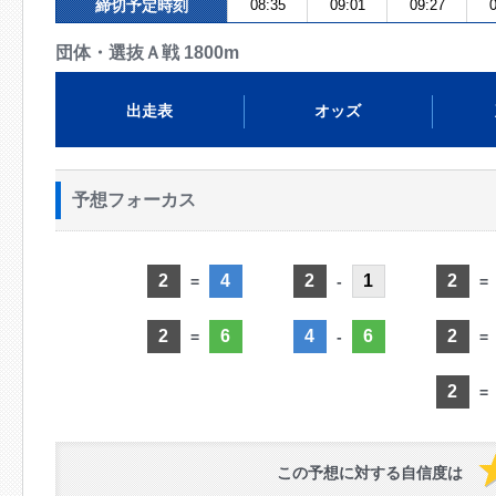
締切予定時刻
08:35
09:01
09:27
0
団体・選抜Ａ戦 1800m
出走表
オッズ
予想フォーカス
2
4
2
1
2
=
-
=
2
6
4
6
2
=
-
=
2
=
この予想に対する自信度は