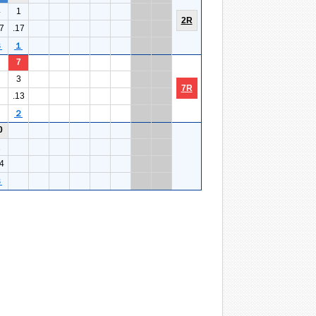
4
1
2R
7
.17
３
１
7
3
7R
.13
２
0
1
4
３