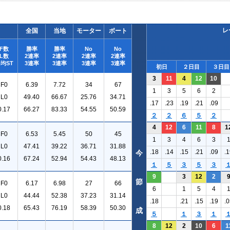
レ
全国
当地
モーター
ボート
F数
勝率
勝率
No
No
L数
2連率
2連率
2連率
2連率
均ST
3連率
3連率
3連率
3連率
初日
２日目
３日目
3
11
4
12
10
F0
6.39
7.72
34
67
1
3
5
6
2
L0
49.40
66.67
25.76
34.71
.17
.23
.19
.21
.09
0.17
66.27
83.33
54.55
50.59
２
２
６
５
２
4
12
6
11
8
1
F0
6.53
5.45
50
45
1
3
4
6
3
L0
47.41
39.22
36.71
31.88
.18
.14
.15
.21
.09
.1
今
0.16
67.24
52.94
54.43
48.13
１
５
３
５
３
9
3
12
2
節
F0
6.17
6.98
27
66
6
1
5
4
L0
44.44
52.38
37.23
31.14
.18
.21
.15
.19
.0
0.18
65.43
76.19
58.39
50.30
成
５
１
３
１
8
12
2
10
6
1