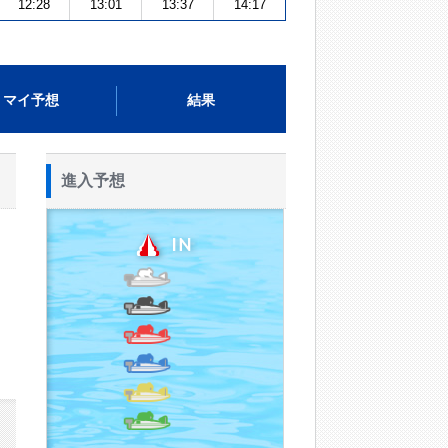
12:28
13:01
13:37
14:17
マイ予想
結果
進入予想