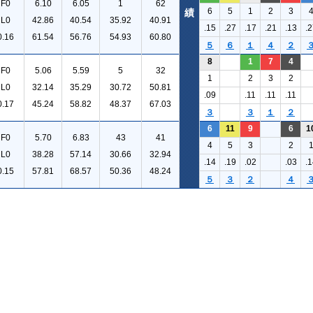
F0
6.10
6.05
1
62
6
5
1
2
3
績
L0
42.86
40.54
35.92
40.91
.15
.27
.17
.21
.13
.2
0.16
61.54
56.76
54.93
60.80
５
６
１
４
２
8
1
7
4
F0
5.06
5.59
5
32
1
2
3
2
L0
32.14
35.29
30.72
50.81
.09
.11
.11
.11
0.17
45.24
58.82
48.37
67.03
３
３
１
２
6
11
9
6
1
F0
5.70
6.83
43
41
4
5
3
2
L0
38.28
57.14
30.66
32.94
.14
.19
.02
.03
.1
0.15
57.81
68.57
50.36
48.24
５
３
２
４