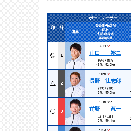
ボートレーサー
登録番号/級別
印
枠
氏名
写真
支部/出身地
平
年齢/体重
3944 /
A1
山口 裕二
1
長崎 / 佐賀
43歳 / 52.0kg
4155 /
A1
長野 壮志郎
2
福岡 / 福岡
42歳 / 55.6kg
4015 /
A2
前野 竜一
3
山口 / 山口
43歳 / 58.4kg
4403 /
A1