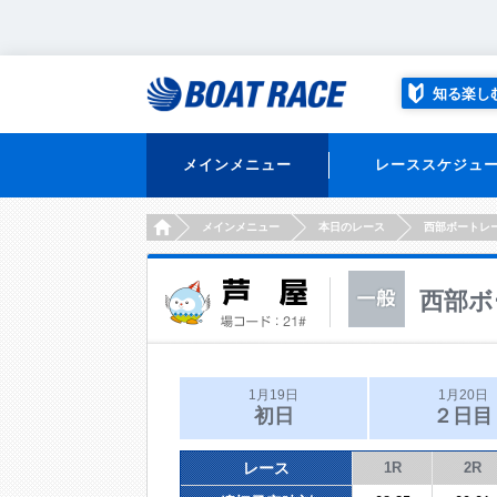
知る楽し
メインメニュー
レーススケジュ
HOME
メインメニュー
本日のレース
西部ボートレ
西部ボ
1月19日
1月20日
初日
２日目
レース
1R
2R