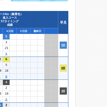
ースNo（艇番色）
進入コース
STタイミング
早見
成績
４日目
５日目
最終日
5
3
5R
.21
１
2
6
1
5
6R
9
.18
１
５
9
4
1
2
4R
5
.19
１
２
1
2