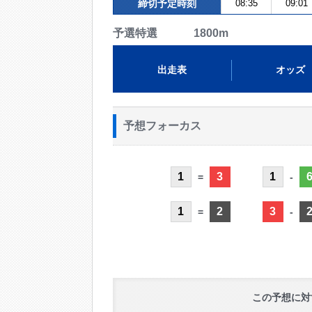
締切予定時刻
08:35
09:01
予選特選 1800m
出走表
オッズ
予想フォーカス
1
3
1
=
-
1
2
3
=
-
この予想に対