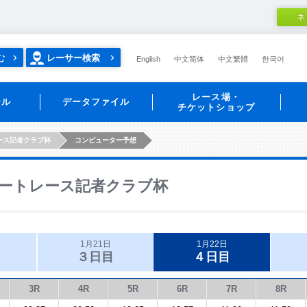
ネ
む
レーサー検索
English
中文简体
中文繁體
한국어
レース場・
ール
データファイル
チケットショップ
ース記者クラブ杯
コンピューター予想
ートレース記者クラブ杯
1月21日
1月22日
３日目
４日目
3R
4R
5R
6R
7R
8R