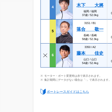
木下 大將
4
福岡 / 福岡
37歳 / 52.0kg
3151 /
B1
落合 敬一
5
長崎 / 長崎
58歳 / 52.3kg
3350 /
A2
藤本 佳史
6
山口 / 山口
54歳 / 52.4kg
モーター・ボート変更時は赤で表示されます。
集計期間にデータがない場合は「-」で表示されます。
ボートレースガイドはこちら