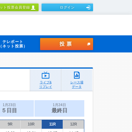
ット投票会員登録
ログイン
テレボート
投票
（ネット投票）
ライブ&
レース場
リプレイ
データ
1月23日
1月24日
５日目
最終日
9R
10R
11R
12R