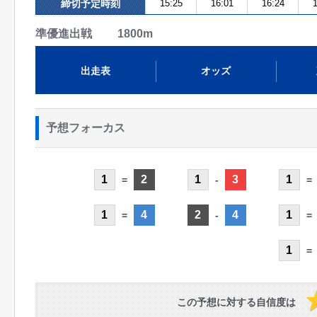
締切予定時刻
15:25
16:01
16:24
1
準優進出戦 1800m
出走表
オッズ
予想フォーカス
1
2
1
3
1
=
-
=
1
4
2
4
1
=
-
=
1
=
この予想に対する自信度は