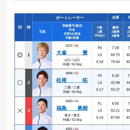
ボートレーサー
全国
登録番号/級別
印
枠
F数
勝率
氏名
写真
L数
2連率
2
支部/出身地
平均ST
3連率
3
年齢/体重
4237 /
A1
F0
7.29
7
大峯 豊
1
L0
60.75
6
山口 / 山口
0.18
79.44
8
40歳 / 52.0kg
4808 /
A1
F0
6.28
7
松尾 拓
2
L0
42.98
4
三重 / 三重
0.17
55.37
6
35歳 / 52.0kg
4083 /
A1
F1
6.65
7
福島 勇樹
3
L0
52.21
5
東京 / 東京
0.14
67.65
8
44歳 / 52.0kg
4351 /
A1