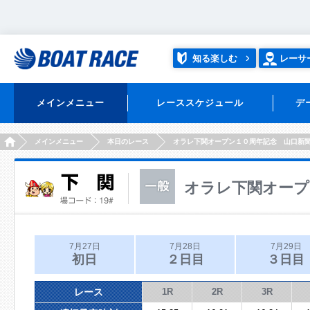
知る楽しむ
レーサ
メインメニュー
レーススケジュール
デ
HOME
メインメニュー
本日のレース
オラレ下関オープン１０周年記念 山口新
オラレ下関オープ
7月27日
7月28日
7月29日
初日
２日目
３日目
レース
1R
2R
3R