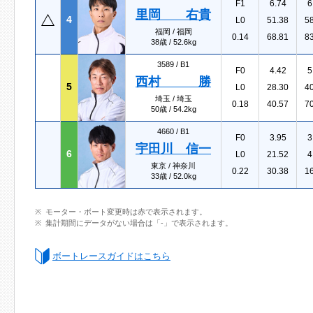
F1
6.74
6
里岡 右貴
4
L0
51.38
5
福岡 / 福岡
0.14
68.81
8
38歳 / 52.6kg
3589 /
B1
F0
4.42
5
西村 勝
5
L0
28.30
4
埼玉 / 埼玉
0.18
40.57
7
50歳 / 54.2kg
4660 /
B1
F0
3.95
3
宇田川 信一
6
L0
21.52
4
東京 / 神奈川
0.22
30.38
1
33歳 / 52.0kg
モーター・ボート変更時は赤で表示されます。
集計期間にデータがない場合は「-」で表示されます。
ボートレースガイドはこちら