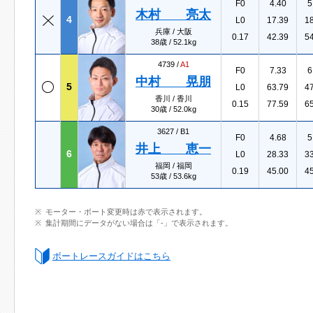
F0
4.40
5
木村 亮太
4
L0
17.39
1
兵庫 / 大阪
0.17
42.39
5
38歳 / 52.1kg
4739 /
A1
F0
7.33
6
中村 晃朋
5
L0
63.79
4
香川 / 香川
0.15
77.59
6
30歳 / 52.0kg
3627 /
B1
F0
4.68
5
井上 恵一
6
L0
28.33
3
福岡 / 福岡
0.19
45.00
4
53歳 / 53.6kg
モーター・ボート変更時は赤で表示されます。
集計期間にデータがない場合は「-」で表示されます。
ボートレースガイドはこちら