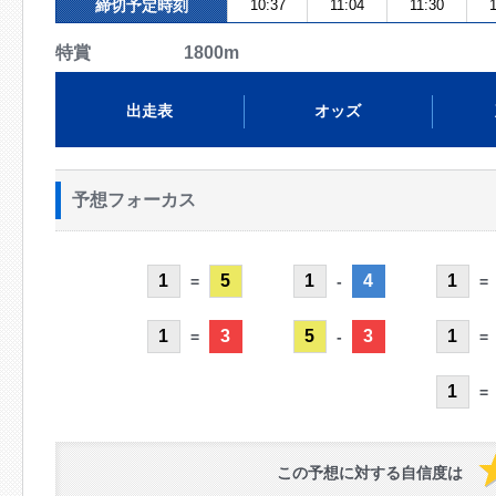
締切予定時刻
10:37
11:04
11:30
特賞 1800m
出走表
オッズ
予想フォーカス
1
5
1
4
1
=
-
=
1
3
5
3
1
=
-
=
1
=
この予想に対する自信度は