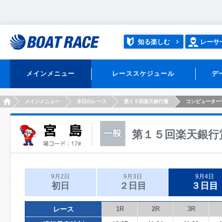
知る楽しむ
レーサ
メインメニュー
レーススケジュール
デ
HOME
メインメニュー
本日のレース
第１５回楽天銀行賞
コンピューター
第１５回楽天銀行
9月2日
9月3日
9月4日
初日
２日目
３日目
レース
1R
2R
3R