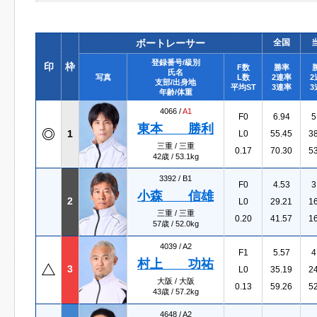
ボートレーサー
全国
登録番号/級別
印
枠
F数
勝率
氏名
写真
L数
2連率
2
支部/出身地
平均ST
3連率
3
年齢/体重
4066 /
A1
F0
6.94
5
東本 勝利
1
L0
55.45
3
三重 / 三重
0.17
70.30
5
42歳 / 53.1kg
3392 /
B1
F0
4.53
3
小森 信雄
2
L0
29.21
1
三重 / 三重
0.20
41.57
1
57歳 / 52.0kg
4039 /
A2
F1
5.57
4
村上 功祐
3
L0
35.19
2
大阪 / 大阪
0.13
59.26
5
43歳 / 57.2kg
4648 /
A2