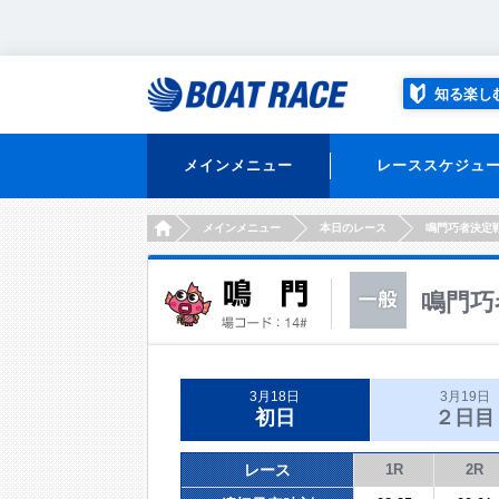
知る楽し
メインメニュー
レーススケジュ
HOME
メインメニュー
本日のレース
鳴門巧者決定
鳴門巧
3月18日
3月19日
初日
２日目
レース
1R
2R