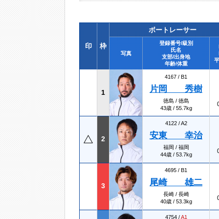
ボートレーサー
登録番号/級別
印
枠
氏名
写真
支部/出身地
平
年齢/体重
4167 /
B1
片岡 秀樹
1
徳島 / 徳島
43歳 / 55.7kg
4122 /
A2
安東 幸治
2
福岡 / 福岡
44歳 / 53.7kg
4695 /
B1
尾崎 雄二
3
長崎 / 長崎
40歳 / 53.3kg
4754 /
A1