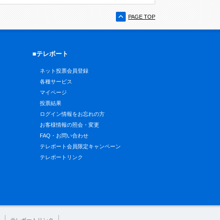
PAGE TOP
■テレボート
ネット投票会員登録
各種サービス
マイページ
投票結果
ログイン情報をお忘れの方
お客様情報の照会・変更
FAQ・お問い合わせ
テレボート会員限定キャンペーン
テレボートリンク