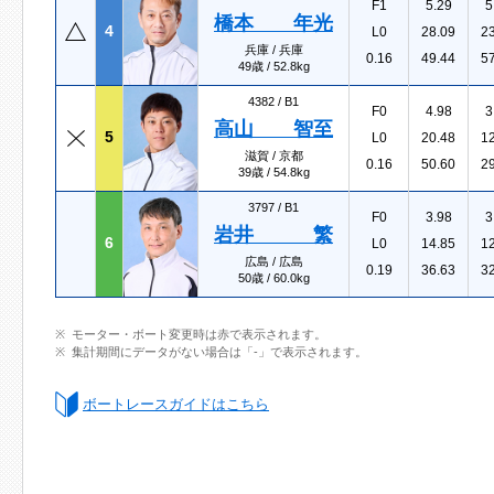
F1
5.29
5
橋本 年光
4
L0
28.09
2
兵庫 / 兵庫
0.16
49.44
5
49歳 / 52.8kg
4382 /
B1
F0
4.98
3
高山 智至
5
L0
20.48
1
滋賀 / 京都
0.16
50.60
2
39歳 / 54.8kg
3797 /
B1
F0
3.98
3
岩井 繁
6
L0
14.85
1
広島 / 広島
0.19
36.63
3
50歳 / 60.0kg
モーター・ボート変更時は赤で表示されます。
集計期間にデータがない場合は「-」で表示されます。
ボートレースガイドはこちら