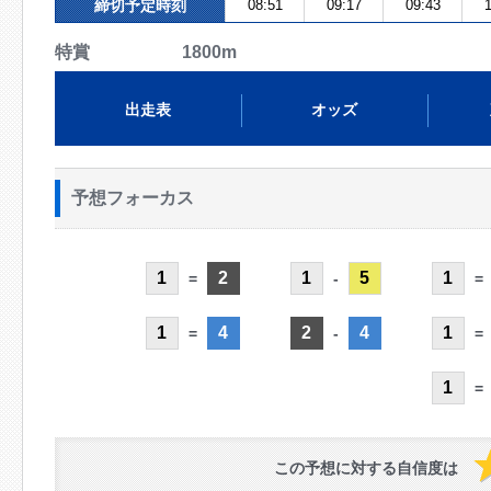
締切予定時刻
08:51
09:17
09:43
1
特賞 1800m
出走表
オッズ
予想フォーカス
1
2
1
5
1
=
-
=
1
4
2
4
1
=
-
=
1
=
この予想に対する自信度は