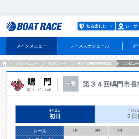
知る楽しむ
レーサ
メインメニュー
レーススケジュール
デ
HOME
メインメニュー
本日のレース
第３４回鳴門市長杯競走
コンピュー
第３４回鳴門市長
4月2日
4月3
初日
２日
レース
1R
2R
3R