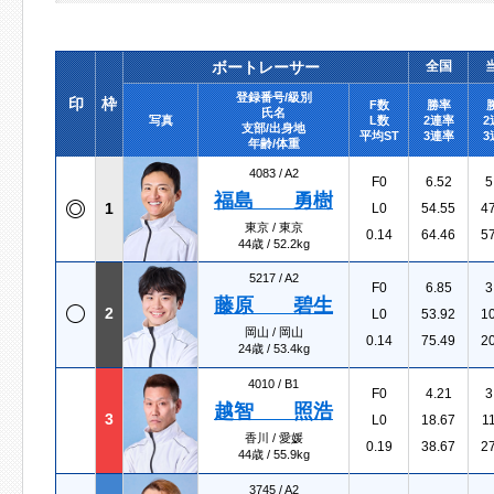
ボートレーサー
全国
登録番号/級別
印
枠
F数
勝率
氏名
写真
L数
2連率
2
支部/出身地
平均ST
3連率
3
年齢/体重
4083 /
A2
F0
6.52
5
福島 勇樹
1
L0
54.55
4
東京 / 東京
0.14
64.46
5
44歳 / 52.2kg
5217 /
A2
F0
6.85
3
藤原 碧生
2
L0
53.92
1
岡山 / 岡山
0.14
75.49
2
24歳 / 53.4kg
4010 /
B1
F0
4.21
3
越智 照浩
3
L0
18.67
1
香川 / 愛媛
0.19
38.67
2
44歳 / 55.9kg
3745 /
A2