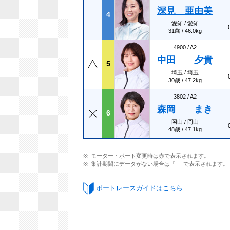
深見 亜由美
4
愛知 / 愛知
31歳 / 46.0kg
4900 /
A2
中田 夕貴
5
埼玉 / 埼玉
30歳 / 47.2kg
3802 /
A2
森岡 まき
6
岡山 / 岡山
48歳 / 47.1kg
モーター・ボート変更時は赤で表示されます。
集計期間にデータがない場合は「-」で表示されます。
ボートレースガイドはこちら