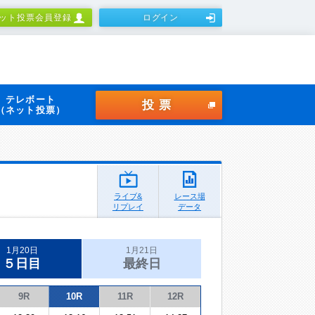
ット投票会員登録
ログイン
テレボート
投票
（ネット投票）
ライブ&
レース場
リプレイ
データ
1月20日
1月21日
５日目
最終日
9R
10R
11R
12R