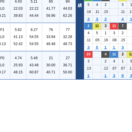
F0
4.43
5.11
65
84
5
4
2
5
績
L0
22.03
22.22
41.77
44.03
.16
.11
.15
.11
.1
0.21
39.83
44.44
56.96
62.26
３
３
２
４
2
11
3
11
7
F1
5.62
6.27
76
77
4
5
1
3
2
L0
41.13
54.55
33.94
32.28
.11
.05
.16
.08
.15
0.13
52.42
54.55
48.48
48.73
３
５
１
１
３
10
4
11
2
1
F0
4.74
5.48
21
27
3
2
4
1
L0
25.93
43.48
30.00
36.71
.13
.12
.07
.07
.1
0.17
48.15
60.87
40.71
50.00
１
１
３
６