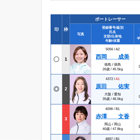
ボートレーサー
登録番号/級別
印
枠
氏名
写真
支部/出身地
平
年齢/体重
5056 /
A2
西岡 成美
1
徳島 / 徳島
26歳 / 45.5kg
4372 /
A1
原田 佑実
2
大阪 / 愛知
35歳 / 46.0kg
4098 /
B1
赤澤 文香
3
岡山 / 岡山
40歳 / 47.8kg
4897 /
B1