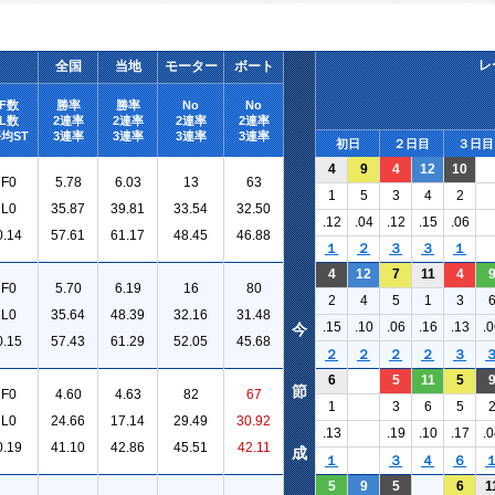
レ
全国
当地
モーター
ボート
F数
勝率
勝率
No
No
L数
2連率
2連率
2連率
2連率
均ST
3連率
3連率
3連率
3連率
初日
２日目
３日目
4
9
4
12
10
F0
5.78
6.03
13
63
1
5
3
4
2
L0
35.87
39.81
33.54
32.50
.12
.04
.12
.15
.06
0.14
57.61
61.17
48.45
46.88
１
２
３
３
１
4
12
7
11
4
F0
5.70
6.19
16
80
2
4
5
1
3
L0
35.64
48.39
32.16
31.48
.15
.10
.06
.16
.13
.0
今
0.15
57.43
61.29
52.05
45.68
２
２
２
２
３
6
5
11
5
節
F0
4.60
4.63
82
67
1
3
6
5
L0
24.66
17.14
29.49
30.92
.13
.19
.10
.17
.0
0.19
41.10
42.86
45.51
42.11
成
１
３
４
６
5
9
5
6
1