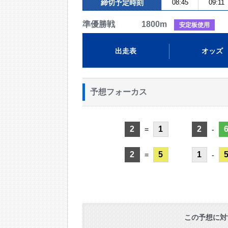
締切予定時刻
08:45
09:11
準優勝戦 1800m
安定板使用
出走表
オッズ
予想フォーカス
2
1
2
=
-
2
5
1
=
-
この予想に対