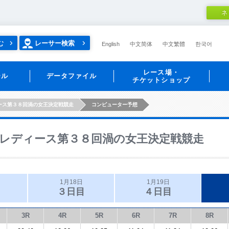
ネ
む
レーサー検索
English
中文简体
中文繁體
한국어
レース場・
ール
データファイル
チケットショップ
ース第３８回渦の女王決定戦競走
コンピューター予想
レディース第３８回渦の女王決定戦競走
1月18日
1月19日
３日目
４日目
3R
4R
5R
6R
7R
8R