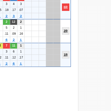
1
3
4
3
6R
5
.18
.17
.07
１
２
３
２
2
12
2
5
2
1
2R
.11
.09
.16
６
２
１
2
7
11
1
5
3
6
1
1R
2
.11
.12
.17
３
２
６
１