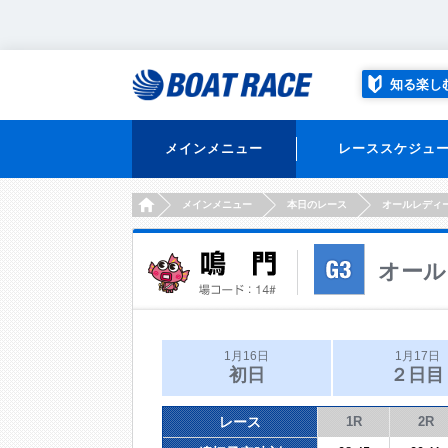
知る楽し
メインメニュー
レーススケジュ
HOME
メインメニュー
本日のレース
オールレディ
オール
1月16日
1月17日
初日
２日目
レース
1R
2R