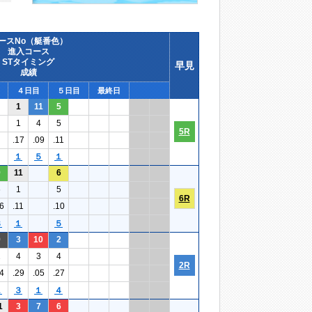
ースNo（艇番色）
進入コース
STタイミング
早見
成績
４日目
５日目
最終日
1
11
5
1
4
5
5R
.17
.09
.11
１
５
１
9
11
6
6
1
5
6R
6
.11
.10
３
１
５
9
3
10
2
2
4
3
4
2R
4
.29
.05
.27
１
３
１
４
1
3
7
6