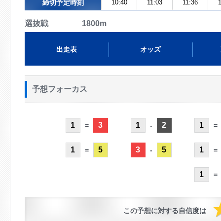
締切予定時刻
10:40
11:03
11:36
1
選抜戦 1800m
出走表
オッズ
予想フォーカス
1
3
1
2
1
=
-
=
1
5
3
5
1
=
-
=
1
=
この予想に対する自信度は