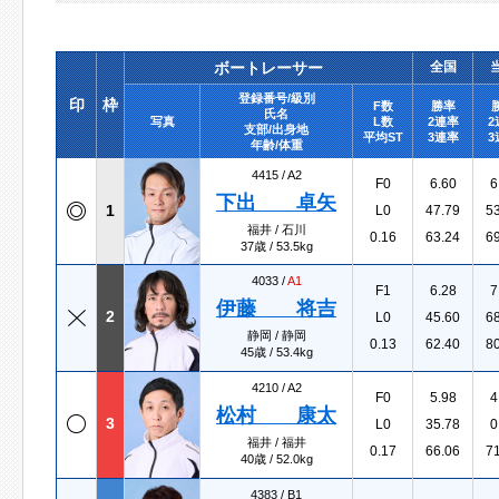
ボートレーサー
全国
登録番号/級別
印
枠
F数
勝率
氏名
写真
L数
2連率
2
支部/出身地
平均ST
3連率
3
年齢/体重
4415 /
A2
F0
6.60
6
下出 卓矢
1
L0
47.79
5
福井 / 石川
0.16
63.24
6
37歳 / 53.5kg
4033 /
A1
F1
6.28
7
伊藤 将吉
2
L0
45.60
6
静岡 / 静岡
0.13
62.40
8
45歳 / 53.4kg
4210 /
A2
F0
5.98
4
松村 康太
3
L0
35.78
0
福井 / 福井
0.17
66.06
7
40歳 / 52.0kg
4383 /
B1