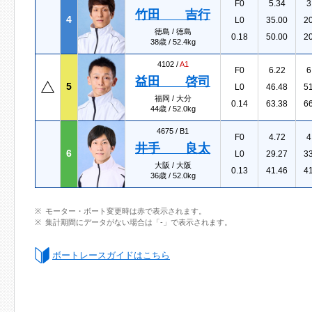
F0
5.34
3
竹田 吉行
4
L0
35.00
2
徳島 / 徳島
0.18
50.00
2
38歳 / 52.4kg
4102 /
A1
F0
6.22
6
益田 啓司
5
L0
46.48
5
福岡 / 大分
0.14
63.38
6
44歳 / 52.0kg
4675 /
B1
F0
4.72
4
井手 良太
6
L0
29.27
3
大阪 / 大阪
0.13
41.46
4
36歳 / 52.0kg
モーター・ボート変更時は赤で表示されます。
集計期間にデータがない場合は「-」で表示されます。
ボートレースガイドはこちら