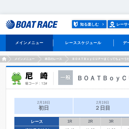
知る楽しむ
レーサ
メインメニュー
レーススケジュール
デ
HOME
メインメニュー
本日のレース
ＢＯＡＴＢｏｙＣＵＰ〜まくってちょ〜う
ＢＯＡＴＢｏｙＣ
2月18日
2月19日
初日
２日目
レース
1R
2R
3R