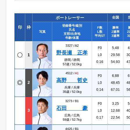
ボートレーサー
全国
登録番号/級別
印
枠
F数
勝率
氏名
写真
L数
2連率
2
支部/出身地
平均ST
3連率
3
年齢/体重
3327 /
A2
F0
5.48
4
野長瀬 正孝
1
L0
29.58
3
静岡 / 静岡
0.16
54.93
4
57歳 / 52.0kg
4512 /
A1
F0
6.88
6
高野 哲史
2
L0
48.45
4
兵庫 / 兵庫
0.14
67.01
5
35歳 / 52.0kg
3273 /
B1
F0
3.25
5
石田 豪
3
L0
12.68
4
広島 / 広島
0.17
22.54
5
59歳 / 52.7kg
4425 /
B1