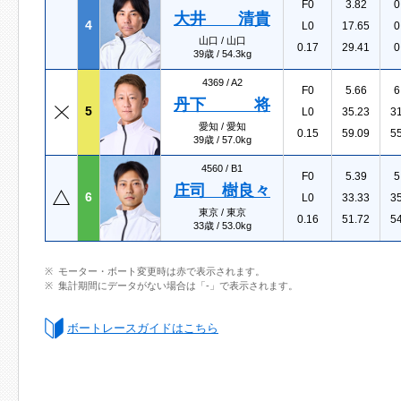
F0
3.82
0
大井 清貴
4
L0
17.65
0
山口 / 山口
0.17
29.41
0
39歳 / 54.3kg
4369 /
A2
F0
5.66
6
丹下 将
5
L0
35.23
3
愛知 / 愛知
0.15
59.09
5
39歳 / 57.0kg
4560 /
B1
F0
5.39
5
庄司 樹良々
6
L0
33.33
3
東京 / 東京
0.16
51.72
5
33歳 / 53.0kg
モーター・ボート変更時は赤で表示されます。
集計期間にデータがない場合は「-」で表示されます。
ボートレースガイドはこちら