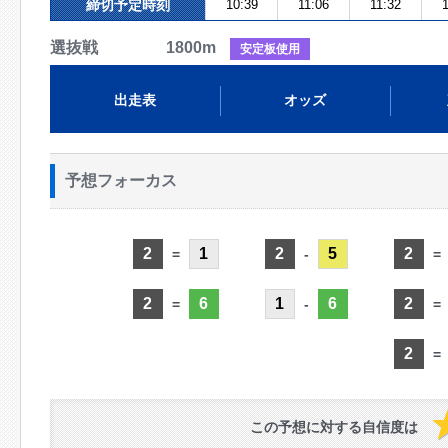
締切予定時刻
10:39
11:06
11:32
選抜戦 1800m
安定板使用
出走表
オッズ
予想フォーカス
2
1
2
5
2
=
-
=
2
6
1
6
2
=
-
=
2
=
この予想に対する自信度は