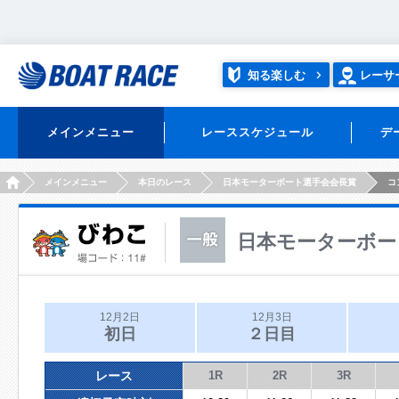
知る楽しむ
レーサ
メインメニュー
レーススケジュール
デ
HOME
メインメニュー
本日のレース
日本モーターボート選手会会長賞
コ
日本モーターボー
12月2日
12月3日
初日
２日目
レース
1R
2R
3R