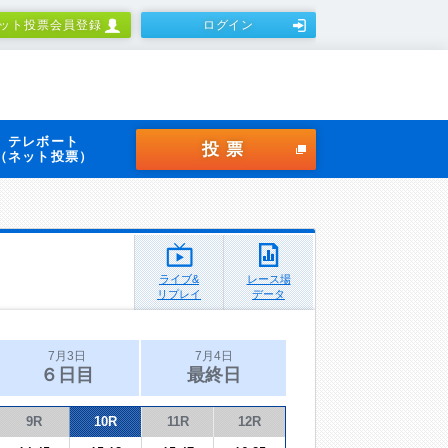
ット投票会員登録
ログイン
テレボート
投票
（ネット投票）
ライブ&
レース場
リプレイ
データ
7月3日
7月4日
６日目
最終日
9R
10R
11R
12R