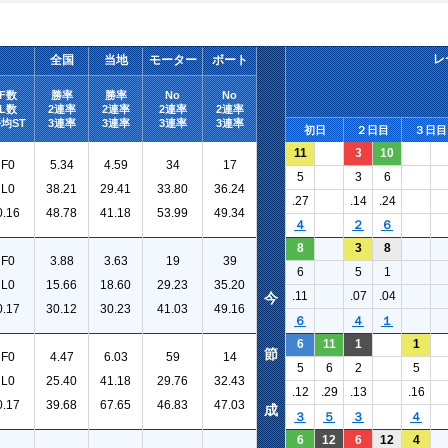
レ
全国
当地
モーター
ボート
F数
勝率
勝率
No
No
L数
2連率
2連率
2連率
2連率
均ST
3連率
3連率
3連率
3連率
初日
２日目
３日目
11
3
10
F0
5.34
4.59
34
17
5
3
6
L0
38.21
29.41
33.80
36.24
.27
.14
.24
0.16
48.78
41.18
53.99
49.34
４
２
６
8
3
8
F0
3.88
3.63
19
39
6
5
1
L0
15.66
18.60
29.23
35.20
.11
.07
.04
今
0.17
30.12
30.23
41.03
49.16
６
４
１
6
11
1
1
節
F0
4.47
6.03
59
14
5
6
2
5
L0
25.40
41.18
29.76
32.43
.12
.29
.13
.16
0.17
39.68
67.65
46.83
47.03
成
３
５
３
４
6
12
6
12
4