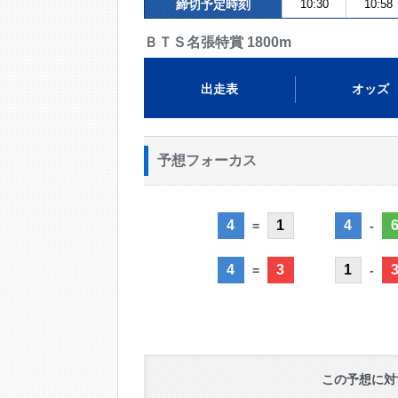
締切予定時刻
10:30
10:58
ＢＴＳ名張特賞 1800m
出走表
オッズ
予想フォーカス
4
1
4
=
-
4
3
1
=
-
この予想に対