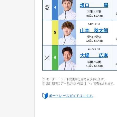
坂口 周
4
三重 / 三重
45歳 / 52.4kg
5120 /
B1
山本 稔太朗
5
愛知 / 愛知
22歳 / 54.4kg
4272 /
B1
大場 広孝
6
福岡 / 福岡
41歳 / 55.5kg
モーター・ボート変更時は赤で表示されます。
集計期間にデータがない場合は「-」で表示されます。
ボートレースガイドはこちら