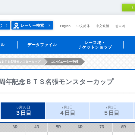
ネ
む
レーサー検索
English
中文简体
中文繁體
한국어
レース場・
ール
データファイル
チケットショップ
念ＢＴＳ名張モンスターカップ
コンピューター予想
周年記念ＢＴＳ名張モンスターカップ
6月30日
7月1日
7月2日
３日目
４日目
５日目
3R
4R
5R
6R
7R
8R