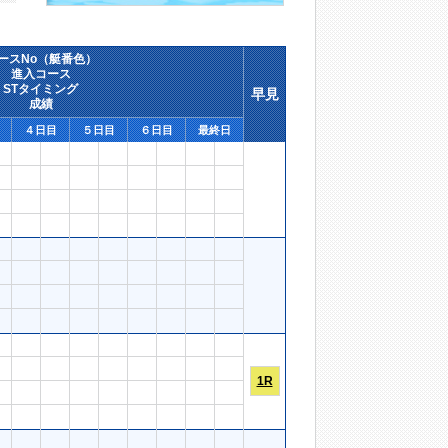
ースNo（艇番色）
進入コース
STタイミング
早見
成績
４日目
５日目
６日目
最終日
1R