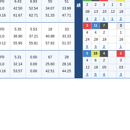
F0
6.43
6.93
55
51
2
2
3
1
5
績
L0
42.50
52.54
34.07
33.99
.08
.13
.10
.12
.18
0.16
61.67
62.71
51.33
47.71
４
２
１
１
２
3
11
7
3
F0
5.35
5.53
18
33
4
4
2
1
L0
36.90
37.21
40.98
33.33
.24
.28
.18
.16
0.12
55.95
55.81
57.92
51.37
５
３
２
１
5
10
4
2
F0
5.31
0.00
67
28
4
6
2
3
L0
32.14
0.00
25.60
28.16
.12
.18
.05
.03
0.16
53.57
0.00
42.51
44.25
３
５
４
３