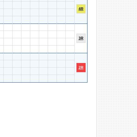
4R
3R
2R