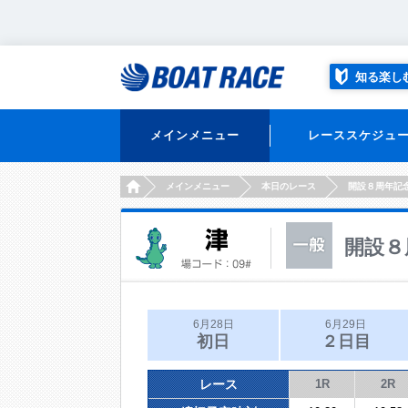
知る楽し
メインメニュー
レーススケジュ
HOME
メインメニュー
本日のレース
開設８周年記
開設８
6月28日
6月29日
初日
２日目
レース
1R
2R