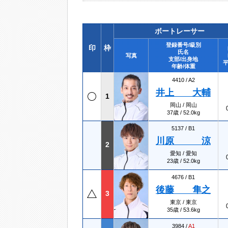
ボートレーサー
登録番号/級別
印
枠
氏名
写真
支部/出身地
平
年齢/体重
4410 /
A2
井上 大輔
1
岡山 / 岡山
37歳 / 52.0kg
5137 /
B1
川原 涼
2
愛知 / 愛知
23歳 / 52.0kg
4676 /
B1
後藤 隼之
3
東京 / 東京
35歳 / 53.6kg
3984 /
A1