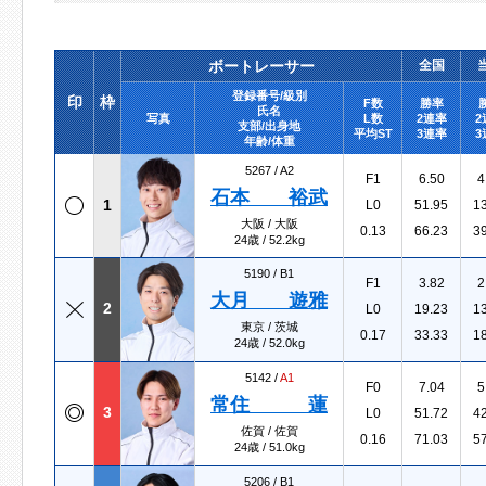
ボートレーサー
全国
登録番号/級別
印
枠
F数
勝率
氏名
写真
L数
2連率
2
支部/出身地
平均ST
3連率
3
年齢/体重
5267 /
A2
F1
6.50
4
石本 裕武
1
L0
51.95
1
大阪 / 大阪
0.13
66.23
3
24歳 / 52.2kg
5190 /
B1
F1
3.82
2
大月 遊雅
2
L0
19.23
1
東京 / 茨城
0.17
33.33
1
24歳 / 52.0kg
5142 /
A1
F0
7.04
5
常住 蓮
3
L0
51.72
4
佐賀 / 佐賀
0.16
71.03
5
24歳 / 51.0kg
5206 /
B1