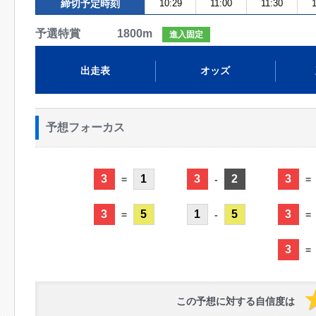
締切予定時刻
10:29
11:00
11:30
1
予選特賞 1800m
進入固定
出走表
オッズ
予想フォーカス
3
1
3
2
3
=
-
=
3
5
1
5
3
=
-
=
3
=
この予想に対する自信度は