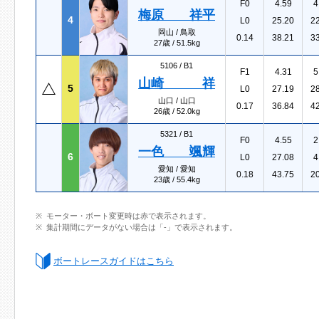
F0
4.59
4
梅原 祥平
4
L0
25.20
2
岡山 / 鳥取
0.14
38.21
3
27歳 / 51.5kg
5106 /
B1
F1
4.31
5
山崎 祥
5
L0
27.19
2
山口 / 山口
0.17
36.84
4
26歳 / 52.0kg
5321 /
B1
F0
4.55
2
一色 颯輝
6
L0
27.08
4
愛知 / 愛知
0.18
43.75
2
23歳 / 55.4kg
モーター・ボート変更時は赤で表示されます。
集計期間にデータがない場合は「-」で表示されます。
ボートレースガイドはこちら