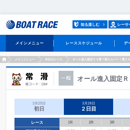
知る楽しむ
レーサ
メインメニュー
レーススケジュール
デ
HOME
メインメニュー
本日のレース
オール進入固定ＲＳ第７戦スカパー！第２
オール進入固定Ｒ
3月25日
3月26日
初日
２日目
レース
1R
2R
3R