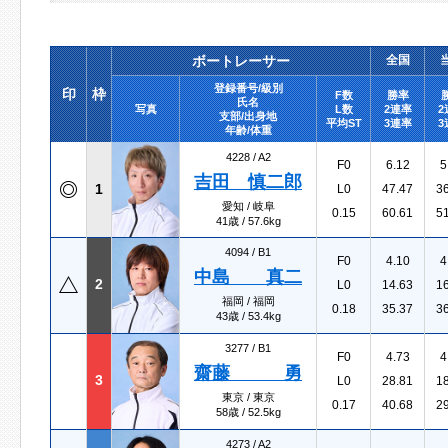
ボートレーサー
全国
登録番号/級別
印
枠
F数
勝率
氏名
写真
L数
2連率
2
支部/出身地
平均ST
3連率
3
年齢/体重
4228 /
A2
F0
6.12
5
吉田 慎二郎
1
L0
47.47
3
愛知 / 岐阜
0.15
60.61
5
41歳 / 57.6kg
4094 /
B1
F0
4.10
4
中島 真二
2
L0
14.63
1
福岡 / 福岡
0.18
35.37
3
43歳 / 53.4kg
3277 /
B1
F0
4.73
4
齋藤 勇
3
L0
28.81
1
東京 / 東京
0.17
40.68
2
58歳 / 52.5kg
4273 /
A2