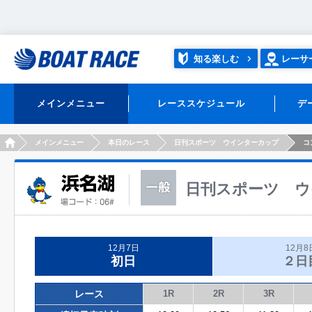
知る楽しむ
レーサ
メインメニュー
レーススケジュール
デ
HOME
メインメニュー
本日のレース
日刊スポーツ ウインターカップ
コ
日刊スポーツ ウ
12月7日
12月8
初日
２日
レース
1R
2R
3R