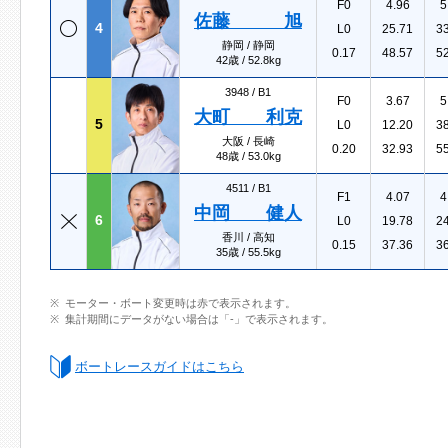
F0
4.96
5
佐藤 旭
4
L0
25.71
3
静岡 / 静岡
0.17
48.57
5
42歳 / 52.8kg
3948 /
B1
F0
3.67
5
大町 利克
5
L0
12.20
3
大阪 / 長崎
0.20
32.93
5
48歳 / 53.0kg
4511 /
B1
F1
4.07
4
中岡 健人
6
L0
19.78
2
香川 / 高知
0.15
37.36
3
35歳 / 55.5kg
モーター・ボート変更時は赤で表示されます。
集計期間にデータがない場合は「-」で表示されます。
ボートレースガイドはこちら