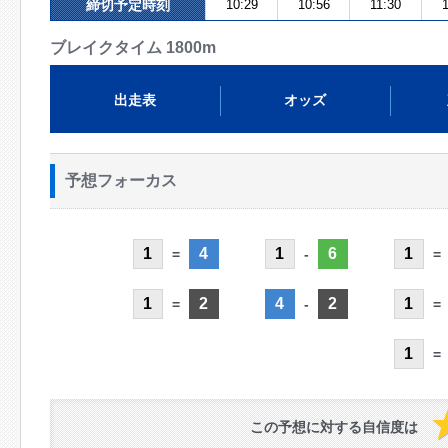
締切予定時刻
10:29
10:56
11:30
ブレイクタイム 1800m
出走表
オッズ
予想フォーカス
1
4
1
6
1
=
-
=
1
2
4
2
1
=
-
=
1
=
この予想に対する自信度は