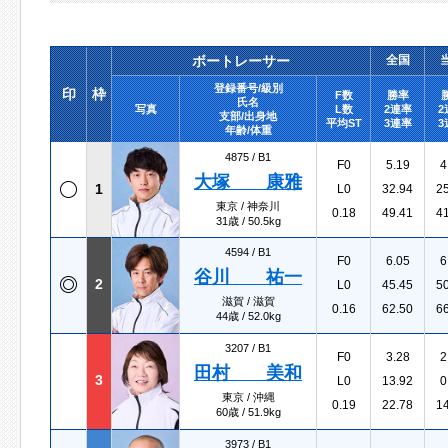
ボートレーサー
全国
登録番号/級別
印
枠
F数
勝率
氏名
写真
L数
2連率
2
支部/出身地
平均ST
3連率
3
年齢/体重
4875 /
B1
F0
5.19
4
大塚 康雅
1
L0
32.94
2
東京 / 神奈川
0.18
49.41
4
31歳 / 50.5kg
4594 /
B1
F0
6.05
6
谷川 祐一
2
L0
45.45
5
滋賀 / 滋賀
0.16
62.50
6
44歳 / 52.0kg
3207 /
B1
F0
3.28
2
田村 美和
3
L0
13.92
0
東京 / 沖縄
0.19
22.78
1
60歳 / 51.9kg
3973 /
B1