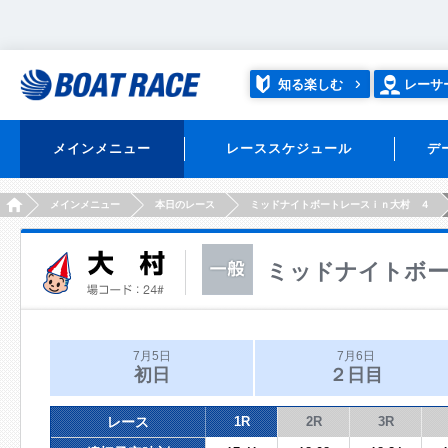
知る楽しむ
レーサ
メインメニュー
レーススケジュール
デ
HOME
メインメニュー
本日のレース
ミッドナイトボートレースｉｎ大村 ４
ミッドナイトボー
7月5日
7月6日
初日
２日目
レース
1R
2R
3R