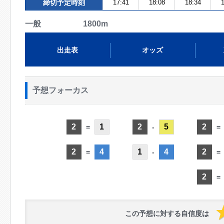
締切予定時刻
17:41
18:08
18:34
1
一般 1800m
出走表
オッズ
予想フォーカス
2
1
2
5
2
=
-
=
2
4
1
4
2
=
-
=
2
=
この予想に対する自信度は