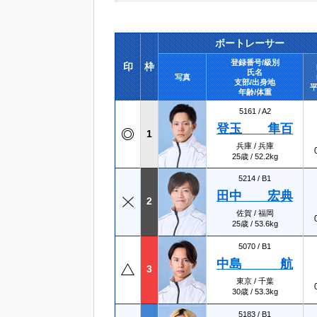
ボートレーサー
登録番号/級別
印
枠
氏名
写真
支部/出身地
平
年齢/体重
5161 /
A2
登玉 隼百
1
兵庫 / 兵庫
25歳 / 52.2kg
5214 /
B1
田中 宏典
2
佐賀 / 福岡
25歳 / 53.6kg
5070 /
B1
中島 航
3
東京 / 千葉
30歳 / 53.3kg
5183 /
B1