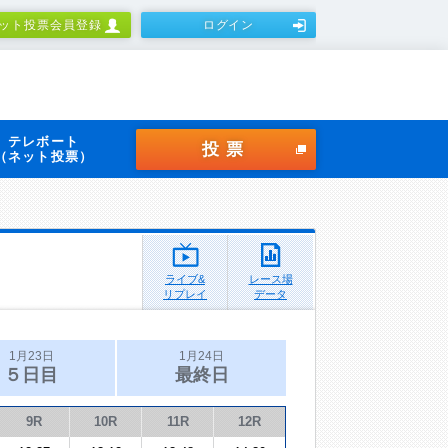
ット投票会員登録
ログイン
テレボート
投票
（ネット投票）
ライブ&
レース場
リプレイ
データ
1月23日
1月24日
５日目
最終日
9R
10R
11R
12R