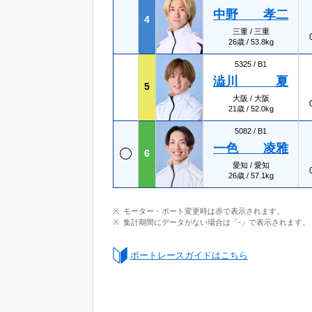
中野 孝二
4
三重 / 三重
26歳 / 53.8kg
5325 /
B1
澁川 夏
5
大阪 / 大阪
21歳 / 52.0kg
5082 /
B1
一色 凌雅
6
愛知 / 愛知
26歳 / 57.1kg
モーター・ボート変更時は赤で表示されます。
集計期間にデータがない場合は「-」で表示されます。
ボートレースガイドはこちら