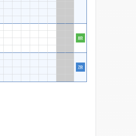
8R
7R