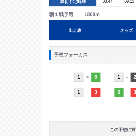
締切予定時刻
08:47
09:13
朝１戦予選 1800m
出走表
オッズ
予想フォーカス
1
6
1
=
-
1
3
6
=
-
この予想に対