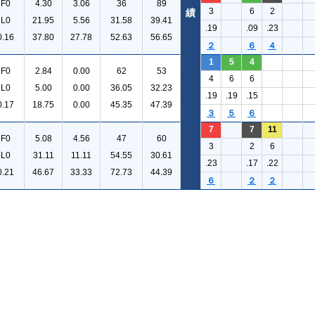
F0
4.30
3.06
36
89
3
6
2
績
L0
21.95
5.56
31.58
39.41
.19
.09
.23
0.16
37.80
27.78
52.63
56.65
２
６
４
1
5
4
F0
2.84
0.00
62
53
4
6
6
L0
5.00
0.00
36.05
32.23
.19
.19
.15
0.17
18.75
0.00
45.35
47.39
３
５
６
7
7
11
F0
5.08
4.56
47
60
3
2
6
L0
31.11
11.11
54.55
30.61
.23
.17
.22
0.21
46.67
33.33
72.73
44.39
６
２
２