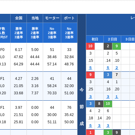
レ
全国
当地
モーター
ボート
F数
勝率
勝率
No
No
L数
2連率
2連率
2連率
2連率
均ST
3連率
3連率
3連率
3連率
初日
２日目
３日目
10
2
9
F0
6.17
5.00
51
33
3
2
5
L0
47.62
44.44
38.46
32.84
.15
.14
.10
0.13
64.29
44.44
57.14
48.76
５
５
２
9
3
7
F1
4.27
2.26
41
44
3
4
1
L0
21.05
3.16
58.24
32.00
.25
.16
.20
今
0.20
33.68
7.37
70.33
51.00
３
３
１
3
8
10
節
F1
3.97
0.00
44
76
4
2
6
L0
21.51
0.00
30.00
35.42
.18
.14
.20
0.18
25.81
0.00
51.11
50.00
成
５
３
３
1
3
9