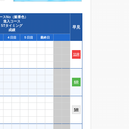
ースNo（艇番色）
進入コース
STタイミング
早見
成績
４日目
５日目
最終日
11R
6R
5R