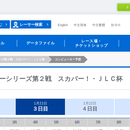
ネ
む
レーサー検索
English
中文简体
中文繁體
한국어
レース場・
ール
データファイル
チケットショップ
ーズ第２戦 スカパー！・ＪＬＣ杯
コンピューター予想
ーシリーズ第２戦 スカパー！・ＪＬＣ杯
1月21日
1月22日
３日目
４日目
3R
4R
5R
6R
7R
8R