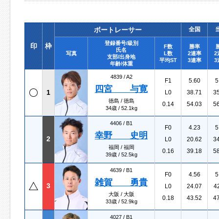
ボートレーサー
全国
登録番号/級別
印
枠
F数
勝率
氏名
写真
L数
2連率
2
支部/出身地
平均ST
3連率
3
年齢/体重
4839 /
A2
F1
5.60
5
四宮 与寛
1
L0
38.71
3
徳島 / 徳島
0.14
54.03
5
34歳 / 52.1kg
4406 /
B1
F0
4.23
5
幸野 史明
2
L0
20.62
3
福岡 / 福岡
0.16
39.18
5
39歳 / 52.5kg
4639 /
B1
F0
4.56
5
雑賀 勇貴
3
L0
24.07
4
大阪 / 大阪
0.18
43.52
4
33歳 / 52.9kg
4027 /
B1