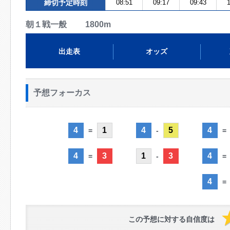
締切予定時刻
08:51
09:17
09:43
1
朝１戦一般 1800m
出走表
オッズ
予想フォーカス
4
1
4
5
4
=
-
=
4
3
1
3
4
=
-
=
4
=
この予想に対する自信度は