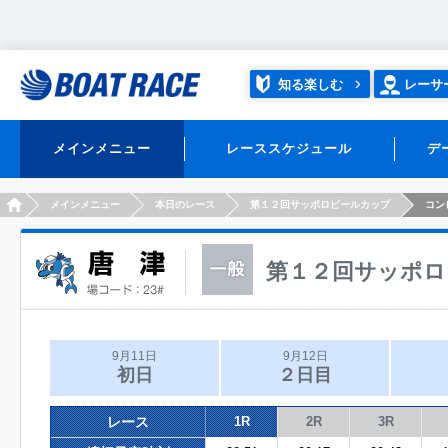
知る楽しむ
レーサ
メインメニュー
レーススケジュール
デ
HOME
メインメニュー
本日のレース
第１２回サッポロビールカップ
コン
第１２回サッポロ
9月11日
9月12日
初日
２日目
レース
1R
2R
3R