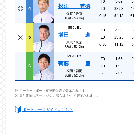
F0
5.62
5
松江 秀徳
4
L0
38.53
4
佐賀 / 佐賀
0.15
54.13
6
46歳 / 53.1kg
3569 /
B1
F0
4.53
0
増田 進
5
L0
25.23
0
東京 / 東京
0.19
41.12
0
53歳 / 52.7kg
5351 /
B2
F0
1.65
0
齊藤 廉
6
L0
1.96
0
福岡 / 福岡
-
7.84
0
20歳 / 52.0kg
モーター・ボート変更時は赤で表示されます。
集計期間にデータがない場合は「-」で表示されます。
ボートレースガイドはこちら