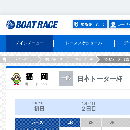
知る楽しむ
レーサ
メインメニュー
レーススケジュール
デ
HOME
メインメニュー
本日のレース
日本トーター杯
コンピューター予想
日本トーター杯
5月23日
5月24日
初日
２日目
レース
1R
2R
3R