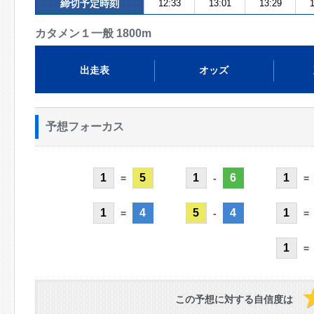
締切予定時刻
12:33
13:01
13:29
1
カタメン１一般 1800m
出走表
オッズ
予想フォーカス
1
5
1
6
1
=
-
=
1
4
5
4
1
=
-
=
1
=
この予想に対する自信度は