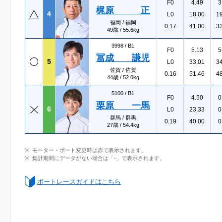
F0
4.49
3
梶原 正
4
L0
18.00
1
福岡 / 福岡
0.17
41.00
3
49歳 / 55.6kg
3998 /
B1
F0
5.13
5
冨成 謙児
5
L0
33.01
3
佐賀 / 佐賀
0.16
51.46
4
44歳 / 52.0kg
5100 /
B1
F0
4.50
0
栗原 一馬
6
L0
23.33
0
群馬 / 群馬
0.19
40.00
0
27歳 / 54.4kg
モーター・ボート変更時は赤で表示されます。
集計期間にデータがない場合は「-」で表示されます。
ボートレースガイドはこちら