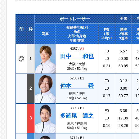
ボートレーサー
全国
登録番号/級別
印
枠
F数
勝率
氏名
写真
L数
2連率
2
支部/出身地
平均ST
3連率
3
年齢/体重
4357 /
A1
F0
6.57
5
田中 和也
1
L0
50.00
4
大阪 / 大阪
0.21
68.85
5
39歳 / 52.4kg
5258 /
B1
F0
3.13
2
仲本 舜
2
L0
0.00
5
福岡 / 沖縄
0.17
30.77
1
18歳 / 52.3kg
3859 /
B1
F0
3.39
5
多羅尾 達之
3
L0
17.39
4
東京 / 神奈川
0.16
28.26
5
50歳 / 51.0kg
3714 /
B1