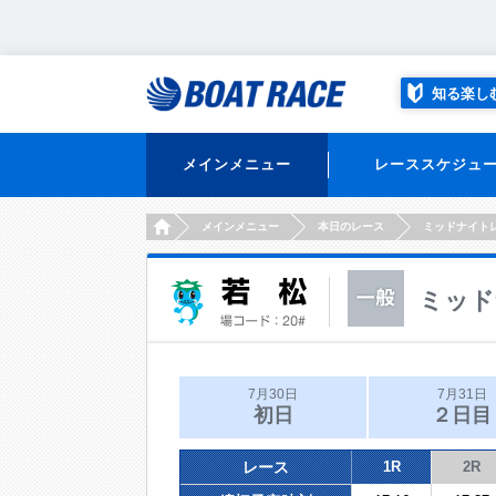
知る楽し
メインメニュー
レーススケジュ
HOME
メインメニュー
本日のレース
ミッドナイト
ミッド
7月30日
7月31日
初日
２日目
レース
1R
2R