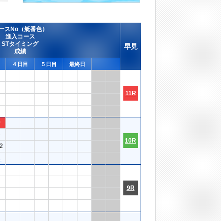
ースNo（艇番色）
進入コース
STタイミング
早見
成績
４日目
５日目
最終日
11R
9
3
10R
2
１
9R