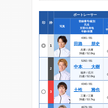
ボートレーサー
登録番号/級別
印
枠
氏名
写真
支部/出身地
平
年齢/体重
4381 /
B1
田路 朋史
1
兵庫 / 兵庫
39歳 / 52.0kg
5282 /
B1
中本 大樹
2
福井 / 石川
21歳 / 52.0kg
4340 /
B1
土性 雅也
3
三重 / 三重
39歳 / 53.7kg
4679 /
B1