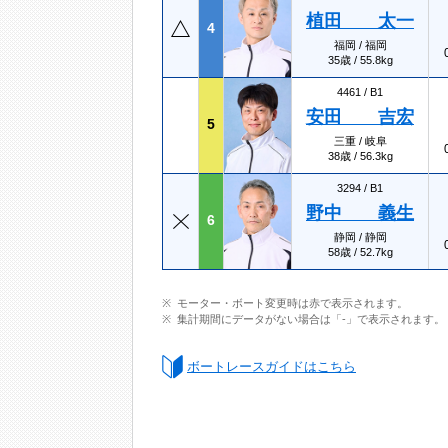
植田 太一
4
福岡 / 福岡
35歳 / 55.8kg
4461 /
B1
安田 吉宏
5
三重 / 岐阜
38歳 / 56.3kg
3294 /
B1
野中 義生
6
静岡 / 静岡
58歳 / 52.7kg
モーター・ボート変更時は赤で表示されます。
集計期間にデータがない場合は「-」で表示されます。
ボートレースガイドはこちら