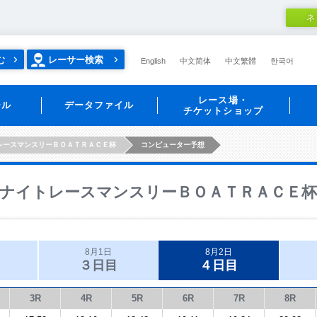
ネ
む
レーサー検索
English
中文简体
中文繁體
한국어
レース場・
ール
データファイル
チケットショップ
レースマンスリーＢＯＡＴＲＡＣＥ杯
コンピューター予想
ナイトレースマンスリーＢＯＡＴＲＡＣＥ杯
8月1日
8月2日
３日目
４日目
3R
4R
5R
6R
7R
8R