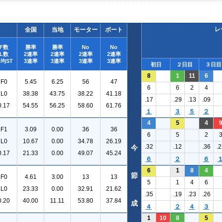
レ
全国
当地
モーター
ボート
F数
勝率
勝率
No
No
L数
2連率
2連率
2連率
2連率
均ST
3連率
3連率
3連率
3連率
初日
２日目
３日目
8
1
11
6
F0
5.45
6.25
56
47
6
6
2
4
L0
38.38
43.75
38.22
41.18
.17
.29
.13
.09
0.17
54.55
56.25
58.60
61.76
１
３
５
２
4
5
4
F1
3.09
0.00
36
36
6
5
2
L0
10.67
0.00
34.78
26.19
.32
.12
.36
.2
今
0.17
21.33
0.00
49.07
45.24
６
２
６
6
1
8
4
節
F0
4.61
3.00
13
13
5
1
4
6
L0
23.33
0.00
32.91
21.62
.35
.19
.23
.26
0.20
40.00
11.11
53.80
37.84
成
４
２
４
３
1
10
8
5