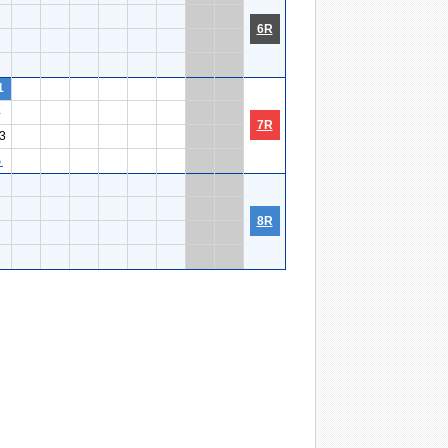
6R
1
4
7R
3
５
8R