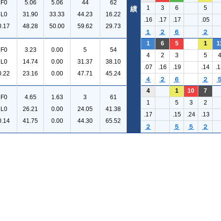
F0
5.06
5.06
44
62
1
3
6
5
績
L0
31.90
33.33
44.23
16.22
.16
.17
.17
.05
0.17
48.28
50.00
59.62
29.73
１
２
６
２
1
6
5
1
1
F0
3.23
0.00
5
54
4
2
3
5
L0
14.74
0.00
31.37
38.10
.07
.16
.19
.14
.1
0.22
23.16
0.00
47.71
45.24
４
２
６
２
4
1
10
7
F0
4.65
1.63
3
61
1
5
3
2
L0
26.21
0.00
24.05
41.38
.17
.15
.24
.13
0.14
41.75
0.00
44.30
65.52
２
５
５
２