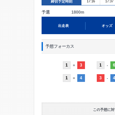
締切予定時刻
17:16
17:37
予選 1800m
出走表
オッズ
予想フォーカス
1
3
1
=
-
1
4
3
=
-
この予想に対