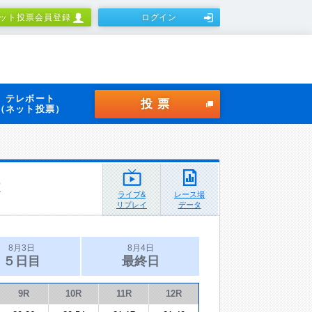
ット投票会員登録
ログイン
テレボート
投票
（ネット投票）
ライブ&
レース場
リプレイ
データ
8月3日
8月4日
５日目
最終日
9R
10R
11R
12R