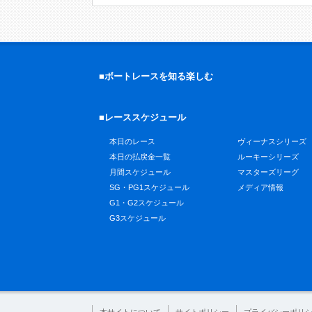
■ボートレースを知る楽しむ
■レーススケジュール
本日のレース
ヴィーナスシリーズ
本日の払戻金一覧
ルーキーシリーズ
月間スケジュール
マスターズリーグ
SG・PG1スケジュール
メディア情報
G1・G2スケジュール
G3スケジュール