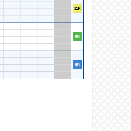
11R
9R
6R