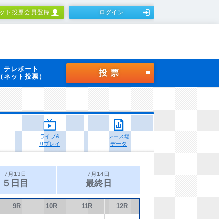
ット投票会員登録
ログイン
テレボート
投票
（ネット投票）
ライブ&
レース場
リプレイ
データ
7月13日
7月14日
５日目
最終日
9R
10R
11R
12R