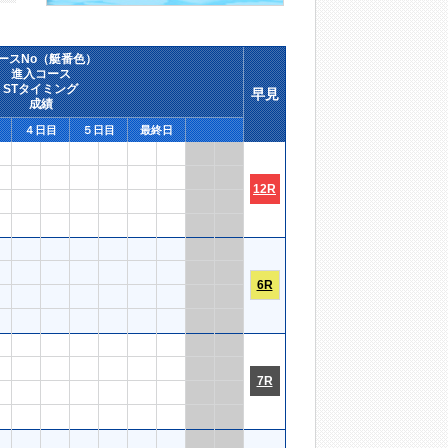
ースNo（艇番色）
進入コース
STタイミング
早見
成績
４日目
５日目
最終日
12R
6R
7R