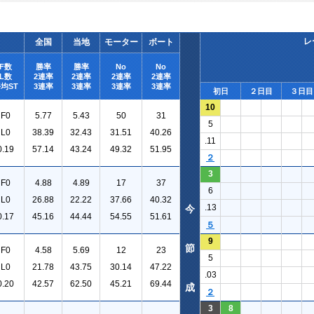
レ
全国
当地
モーター
ボート
F数
勝率
勝率
No
No
L数
2連率
2連率
2連率
2連率
均ST
3連率
3連率
3連率
3連率
初日
２日目
３日目
10
F0
5.77
5.43
50
31
5
L0
38.39
32.43
31.51
40.26
.11
0.19
57.14
43.24
49.32
51.95
２
3
F0
4.88
4.89
17
37
6
L0
26.88
22.22
37.66
40.32
.13
今
0.17
45.16
44.44
54.55
51.61
５
9
節
F0
4.58
5.69
12
23
5
L0
21.78
43.75
30.14
47.22
.03
0.20
42.57
62.50
45.21
69.44
成
２
3
8