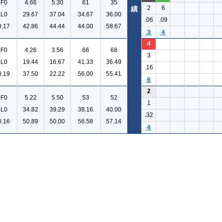
F0
4.66
5.30
61
35
2
6
績
L0
29.67
37.04
34.67
36.00
.06
.09
0.17
42.86
44.44
44.00
58.67
３
４
4
F0
4.26
3.56
66
68
3
L0
19.44
16.67
41.33
36.49
.16
0.19
37.50
22.22
56.00
55.41
６
2
F0
5.22
5.50
53
52
1
L0
34.82
39.29
38.16
40.00
.32
0.16
50.89
50.00
56.58
57.14
４