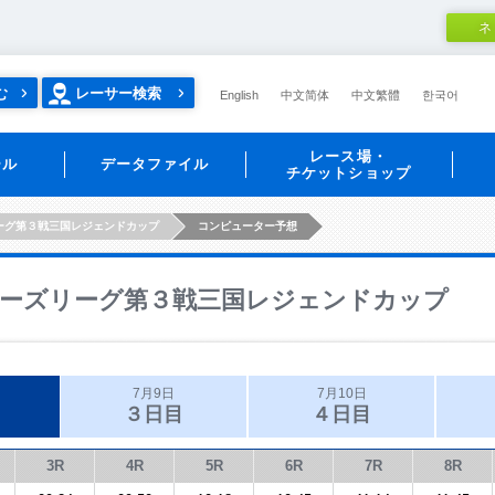
ネ
む
レーサー検索
English
中文简体
中文繁體
한국어
レース場・
ール
データファイル
チケットショップ
ーグ第３戦三国レジェンドカップ
コンピューター予想
ーズリーグ第３戦三国レジェンドカップ
7月9日
7月10日
３日目
４日目
3R
4R
5R
6R
7R
8R