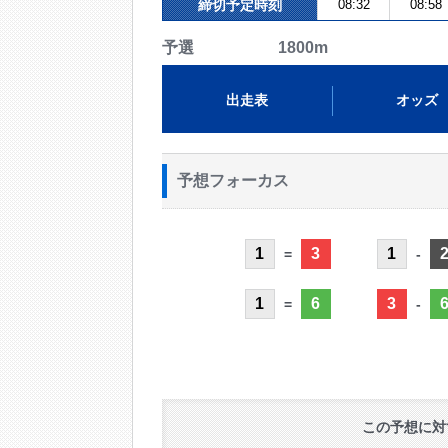
締切予定時刻
08:32
08:58
予選 1800m
出走表
オッズ
予想フォーカス
1
3
1
=
-
1
6
3
=
-
この予想に対