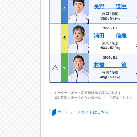
長野 道臣
4
静岡 / 静岡
53歳 / 54.9kg
3226 /
B1
浦田 信義
5
東京 / 東京
60歳 / 52.0kg
3907 /
B1
村越 篤
6
香川 / 愛媛
48歳 / 53.1kg
モーター・ボート変更時は赤で表示されます。
集計期間にデータがない場合は「-」で表示されます。
ボートレースガイドはこちら