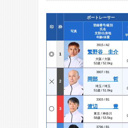
ボートレーサー
登録番号/級別
印
枠
氏名
写真
支部/出身地
平
年齢/体重
3915 /
A2
繁野谷 圭介
1
大阪 / 大阪
52歳 / 52.0kg
3807 /
B1
岡部 哲
2
埼玉 / 埼玉
51歳 / 51.0kg
3303 /
B1
渡辺 豊
3
東京 / 神奈川
58歳 / 53.5kg
3796 /
B1