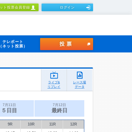
ット投票会員登録
ログイン
テレボート
投票
（ネット投票）
ライブ&
レース場
リプレイ
データ
7月11日
7月12日
５日目
最終日
9R
10R
11R
12R