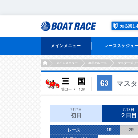
知る楽し
メインメニュー
レーススケジュ
HOME
メインメニュー
本日のレース
マスターズリ
マスタ
7月7日
7月8日
初日
２日目
レース
1R
2R