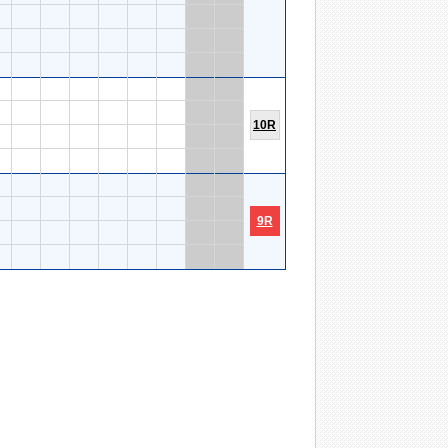
10R
9R