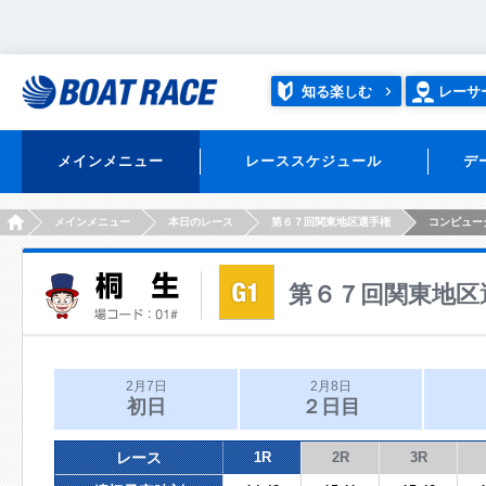
知る楽しむ
レーサ
メインメニュー
レーススケジュール
デ
HOME
メインメニュー
本日のレース
第６７回関東地区選手権
コンピュー
第６７回関東地区
2月7日
2月8日
初日
２日目
レース
1R
2R
3R