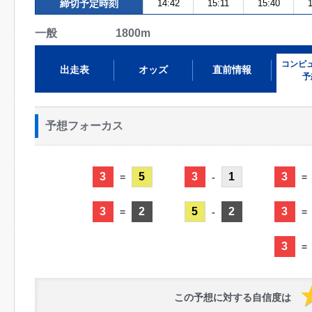
締切予定時刻
14:42
15:11
15:40
1
一般 1800m
コンピ
出走表
オッズ
直前情報
予
予想フォーカス
3
5
3
1
3
=
-
=
3
2
5
2
3
=
-
=
3
=
この予想に対する自信度は