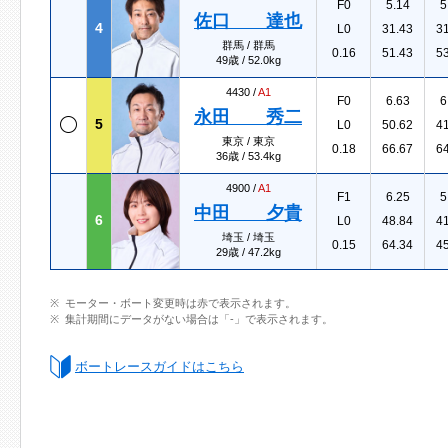
F0
5.14
5
佐口 達也
4
L0
31.43
3
群馬 / 群馬
0.16
51.43
5
49歳 / 52.0kg
4430 /
A1
F0
6.63
6
永田 秀二
5
L0
50.62
4
東京 / 東京
0.18
66.67
6
36歳 / 53.4kg
4900 /
A1
F1
6.25
5
中田 夕貴
6
L0
48.84
4
埼玉 / 埼玉
0.15
64.34
4
29歳 / 47.2kg
モーター・ボート変更時は赤で表示されます。
集計期間にデータがない場合は「-」で表示されます。
ボートレースガイドはこちら