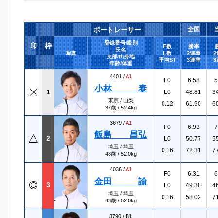
ボートレーサー
全国
登録番号/級別
印
枠
F数
勝率
氏名
写真
L数
2連率
2
支部/出身地
平均ST
3連率
3
年齢/体重
4401 /
A1
F0
6.58
5
小林 泰
1
L0
48.81
3
東京 / 山梨
0.12
61.90
6
37歳 / 52.4kg
3679 /
A1
F0
6.93
7
飯島 昌弘
2
L0
50.77
5
埼玉 / 埼玉
0.16
72.31
7
48歳 / 52.0kg
4036 /
A1
F0
6.31
6
金田 諭
3
L0
49.38
4
埼玉 / 埼玉
0.16
58.02
7
43歳 / 52.0kg
3790 /
B1