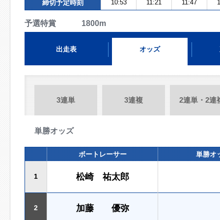
締切予定時刻
10:53
11:21
11:47
1
予選特賞 1800m
出走表
オッズ
3連単
3連複
2連単・2連
単勝オッズ
ボートレーサー
単勝オ
松崎 祐太郎
1
加藤 優弥
2