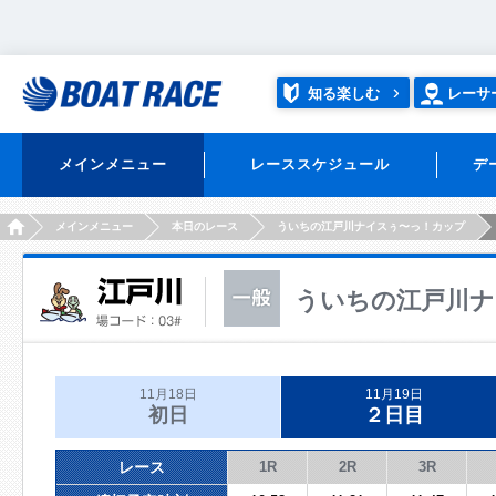
知る楽しむ
レーサ
メインメニュー
レーススケジュール
デ
HOME
メインメニュー
本日のレース
ういちの江戸川ナイスぅ〜っ！カップ
ういちの江戸川ナ
11月18日
11月19日
初日
２日目
レース
1R
2R
3R