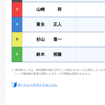
山崎 祥
3
富永 正人
4
杉山 喜一
5
鈴木 裕隆
6
締切時オッズは、発売票数の集計が完了した時点でのオッズを表示していま
レース開始後の返還欠場等によるオッズの変動は反映されません。
ボートレースガイドはこちら