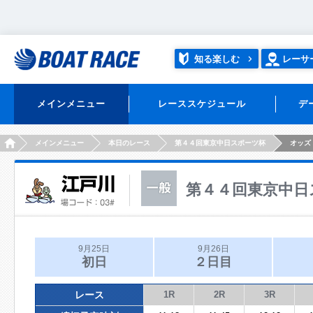
知る楽しむ
レーサ
メインメニュー
レーススケジュール
デ
HOME
メインメニュー
本日のレース
第４４回東京中日スポーツ杯
オッズ
第４４回東京中日
9月25日
9月26日
初日
２日目
レース
1R
2R
3R