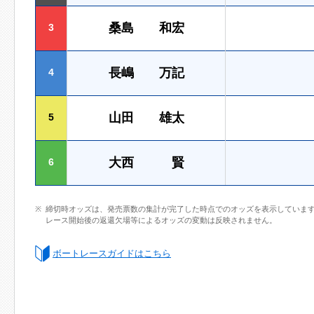
桑島 和宏
3
長嶋 万記
4
山田 雄太
5
大西 賢
6
締切時オッズは、発売票数の集計が完了した時点でのオッズを表示していま
レース開始後の返還欠場等によるオッズの変動は反映されません。
ボートレースガイドはこちら