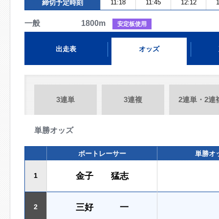
締切予定時刻
11:18
11:45
12:12
1
一般 1800m
安定板使用
出走表
オッズ
3連単
3連複
2連単・2連
単勝オッズ
ボートレーサー
単勝オ
金子 猛志
1
三好 一
2