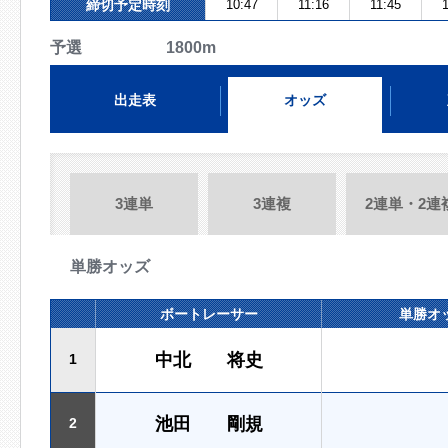
締切予定時刻
10:47
11:16
11:45
1
予選 1800m
出走表
オッズ
3連単
3連複
2連単・2連
単勝オッズ
ボートレーサー
単勝オ
中北 将史
1
池田 剛規
2