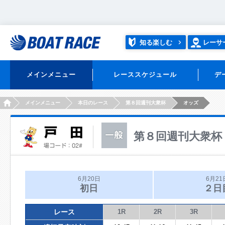
知る楽しむ
レーサ
メインメニュー
レーススケジュール
デ
HOME
メインメニュー
本日のレース
第８回週刊大衆杯
オッズ
第８回週刊大衆杯
6月20日
6月21
初日
２日
レース
1R
2R
3R