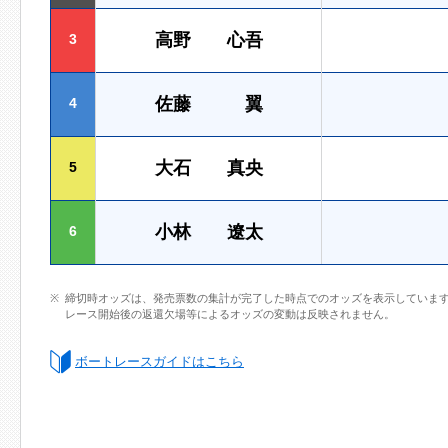
高野 心吾
3
佐藤 翼
4
大石 真央
5
小林 遼太
6
締切時オッズは、発売票数の集計が完了した時点でのオッズを表示していま
レース開始後の返還欠場等によるオッズの変動は反映されません。
ボートレースガイドはこちら