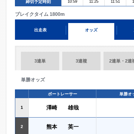
締切予定時刻
10:59
11:25
11:51
1
ブレイクタイム 1800m
出走表
オッズ
3連単
3連複
2連単・2連
単勝オッズ
ボートレーサー
単勝オ
澤崎 雄哉
1
熊本 英一
2