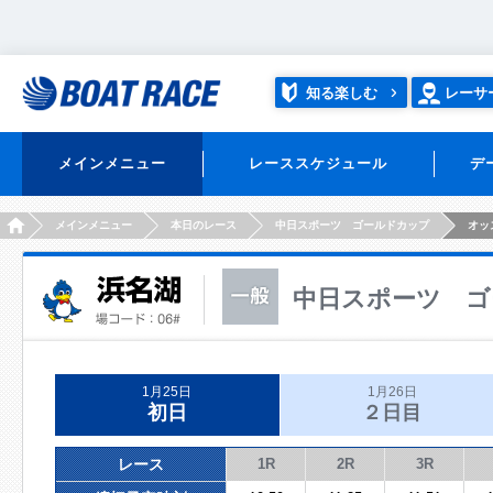
知る楽しむ
レーサ
メインメニュー
レーススケジュール
デ
HOME
メインメニュー
本日のレース
中日スポーツ ゴールドカップ
オッ
中日スポーツ ゴ
1月25日
1月26日
初日
２日目
レース
1R
2R
3R