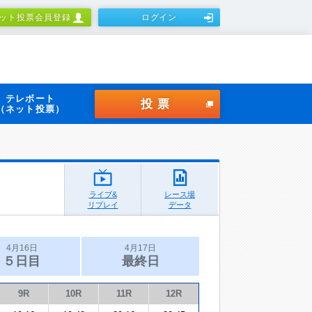
ット投票会員登録
ログイン
テレボート
投票
（ネット投票）
ライブ&
レース場
リプレイ
データ
4月16日
4月17日
５日目
最終日
9R
10R
11R
12R