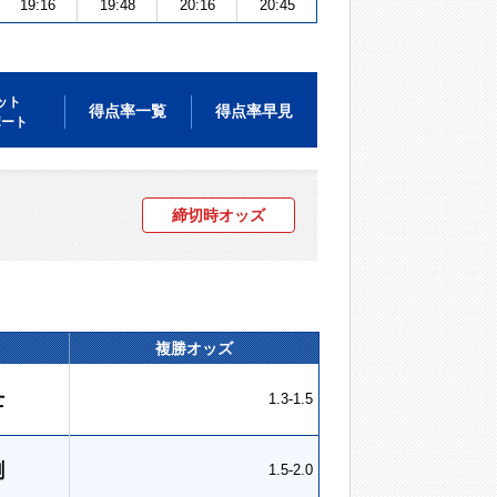
19:16
19:48
20:16
20:45
ット
得点率一覧
得点率早見
ポート
締切時オッズ
複勝オッズ
士
1.3-1.5
剛
1.5-2.0