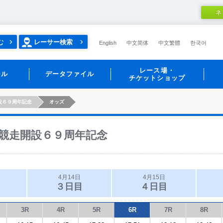
ネ
む
レーサー検索
English
中文简体
中文繁體
한국어
レース場・
ール
データファイル
チケットショップ
設６９周年記念
オッズ
競走開設６９周年記念
4月14日
4月15日
３日目
４日目
3R
4R
5R
6R
7R
8R