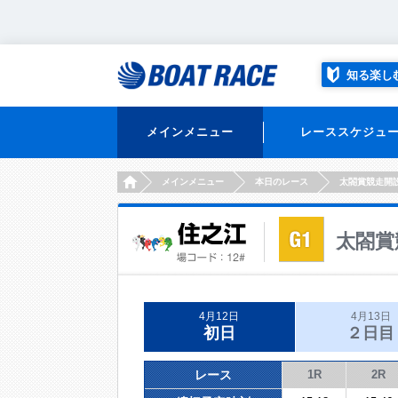
知る楽し
メインメニュー
レーススケジュ
HOME
メインメニュー
本日のレース
太閤賞競走開
太閤賞
4月12日
4月13日
初日
２日目
レース
1R
2R