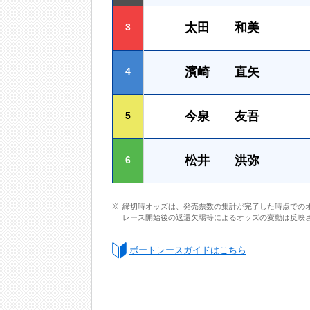
太田 和美
3
濱崎 直矢
4
今泉 友吾
5
松井 洪弥
6
締切時オッズは、発売票数の集計が完了した時点での
レース開始後の返還欠場等によるオッズの変動は反映
ボートレースガイドはこちら