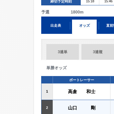
締切予定時刻
15:18
15:46
予選 1800m
出走表
オッズ
直前
3連単
3連複
単勝オッズ
ボートレーサー
高倉 和士
1
山口 剛
2