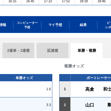
16:15
16:45
17:22
17:51
18:18
18:46
コンピューター
ピ
情報
マイ予想
結果
予想
レ
2連単・2連複
拡連複
単勝・複勝
複勝オッズ
単勝オッズ
ボートレーサー
高倉 和
1
1.6
山口 
2
3.3