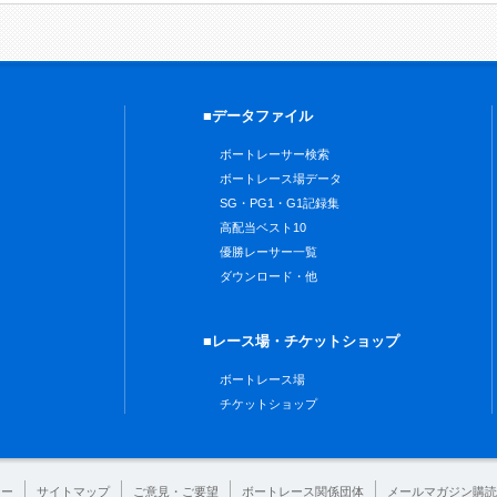
■データファイル
ボートレーサー検索
ボートレース場データ
SG・PG1・G1記録集
高配当ベスト10
優勝レーサー一覧
ダウンロード・他
■レース場・チケットショップ
ボートレース場
チケットショップ
シー
サイトマップ
ご意見・ご要望
ボートレース関係団体
メールマガジン購読