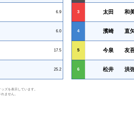
太田 和
3
6.9
濱崎 直
4
6.0
今泉 友
5
17.5
松井 洪
6
25.2
オッズを表示しています。
されません。