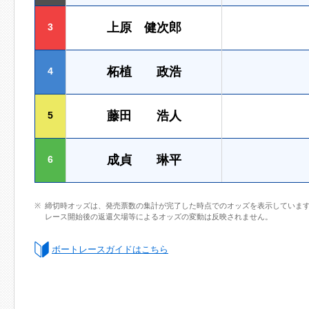
上原 健次郎
3
柘植 政浩
4
藤田 浩人
5
成貞 琳平
6
締切時オッズは、発売票数の集計が完了した時点でのオッズを表示していま
レース開始後の返還欠場等によるオッズの変動は反映されません。
ボートレースガイドはこちら