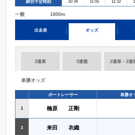
締切予定時刻
10:34
11:05
11:32
1
一般 1800m
出走表
オッズ
3連単
3連複
2連単・2連
単勝オッズ
ボートレーサー
単勝オ
楠原 正剛
1
来田 衣織
2