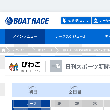
知る楽しむ
レーサ
メインメニュー
レーススケジュール
デ
HOME
メインメニュー
本日のレース
日刊スポーツ新聞社杯争奪 第３８回荒法
日刊スポーツ新聞
1月25日
1月26日
初日
２日目
レース
1R
2R
3R