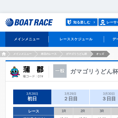
知る楽しむ
レーサ
メインメニュー
レーススケジュール
デ
HOME
メインメニュー
本日のレース
ガマゴリうどん杯
オッズ
ガマゴリうどん
3月28日
3月29日
3月30日
初日
２日目
３日目
レース
1R
2R
3R