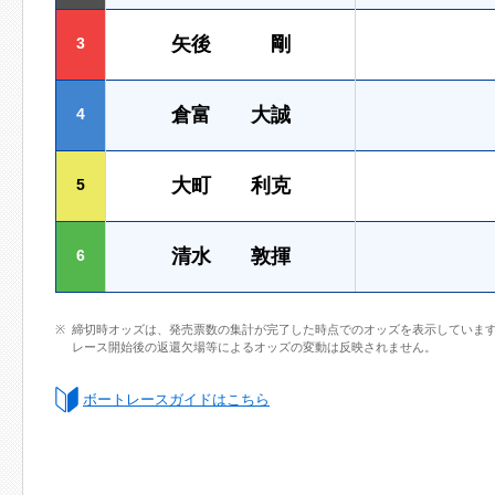
矢後 剛
3
倉富 大誠
4
大町 利克
5
清水 敦揮
6
締切時オッズは、発売票数の集計が完了した時点でのオッズを表示していま
レース開始後の返還欠場等によるオッズの変動は反映されません。
ボートレースガイドはこちら