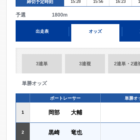
締切予定時刻
15:28
15:56
16:23
1
予選 1800m
出走表
オッズ
3連単
3連複
2連単・2連
単勝オッズ
ボートレーサー
単勝オ
岡部 大輔
1
黒崎 竜也
2