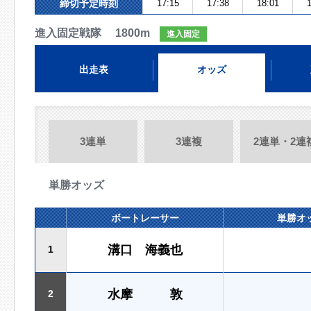
締切予定時刻
17:15
17:38
18:01
1
進入固定戦隊 1800m
進入固定
出走表
オッズ
3連単
3連複
2連単・2連
単勝オッズ
ボートレーサー
単勝オ
溝口 海義也
1
水摩 敦
2