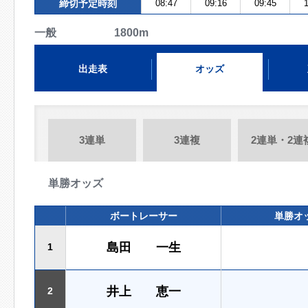
締切予定時刻
08:47
09:16
09:45
1
一般 1800m
出走表
オッズ
3連単
3連複
2連単・2連
単勝オッズ
ボートレーサー
単勝オ
島田 一生
1
井上 恵一
2