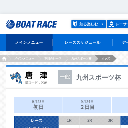
知る楽しむ
レーサ
メインメニュー
レーススケジュール
デ
HOME
メインメニュー
本日のレース
九州スポーツ杯
オッズ
九州スポーツ杯
9月23日
9月24日
初日
２日目
レース
1R
2R
3R