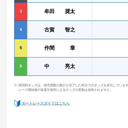
牟田 奨太
3
古賀 智之
4
作間 章
5
中 亮太
6
締切時オッズは、発売票数の集計が完了した時点でのオッズを表示していま
レース開始後の返還欠場等によるオッズの変動は反映されません。
ボートレースガイドはこちら