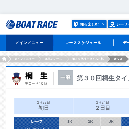
知る楽しむ
レーサ
メインメニュー
レーススケジュール
デ
HOME
メインメニュー
本日のレース
第３０回桐生タイムス杯
オッズ
第３０回桐生タイ
2月23日
2月24日
初日
２日目
レース
1R
2R
3R