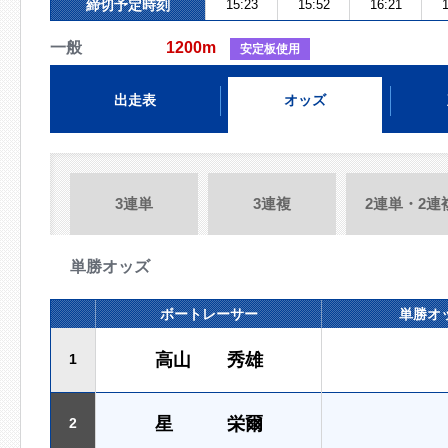
締切予定時刻
15:23
15:52
16:21
1
一般
1200m
安定板使用
出走表
オッズ
3連単
3連複
2連単・2連
単勝オッズ
ボートレーサー
単勝オ
高山 秀雄
1
星 栄爾
2