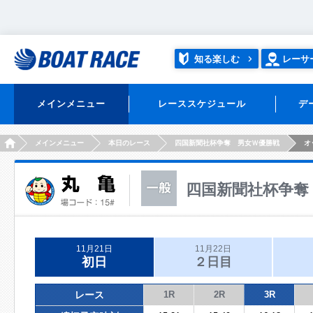
知る楽しむ
レーサ
メインメニュー
レーススケジュール
デ
HOME
メインメニュー
本日のレース
四国新聞社杯争奪 男女Ｗ優勝戦
オ
四国新聞社杯争奪
11月21日
11月22日
初日
２日目
レース
1R
2R
3R