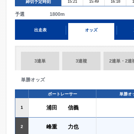
締切予定時刻
15:21
15:49
16:18
1
予選 1800m
出走表
オッズ
3連単
3連複
2連単・2連
単勝オッズ
ボートレーサー
単勝オ
浦田 信義
1
峰重 力也
2