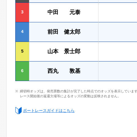
中田 元泰
3
前田 健太郎
4
山本 景士郎
5
西丸 敦基
6
締切時オッズは、発売票数の集計が完了した時点でのオッズを表示していま
レース開始後の返還欠場等によるオッズの変動は反映されません。
ボートレースガイドはこちら