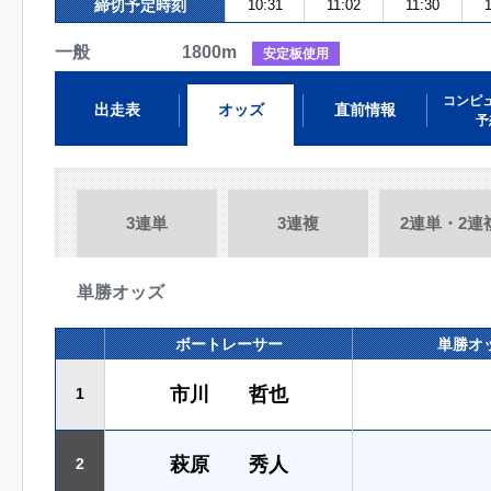
締切予定時刻
10:31
11:02
11:30
一般 1800m
安定板使用
コンピ
出走表
オッズ
直前情報
予
3連単
3連複
2連単・2連
単勝オッズ
ボートレーサー
単勝オ
市川 哲也
1
萩原 秀人
2