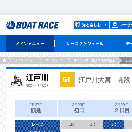
知る楽しむ
レーサ
メインメニュー
レーススケジュール
デ
HOME
メインメニュー
本日のレース
江戸川大賞 開設６８周年記念
オッ
江戸川大賞 開設
2月27日
2月28日
2月29日
順延
初日
２日目
レース
1R
2R
3R