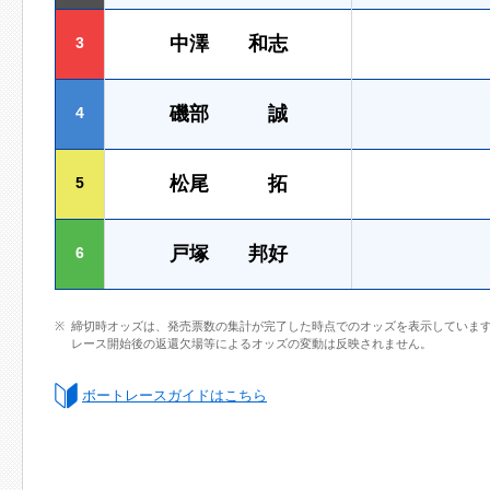
中澤 和志
3
磯部 誠
4
松尾 拓
5
戸塚 邦好
6
締切時オッズは、発売票数の集計が完了した時点でのオッズを表示していま
レース開始後の返還欠場等によるオッズの変動は反映されません。
ボートレースガイドはこちら