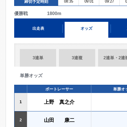
締切予定時刻
08:35
09:01
09:27
0
優勝戦 1800m
出走表
オッズ
3連単
3連複
2連単・2連
単勝オッズ
ボートレーサー
単勝オ
上野 真之介
1
山田 康二
2