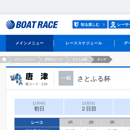
知る楽しむ
レーサ
メインメニュー
レーススケジュール
デ
HOME
メインメニュー
本日のレース
さとふる杯
オッズ
さとふる杯
12月4日
12月5日
初日
２日目
レース
1R
2R
3R