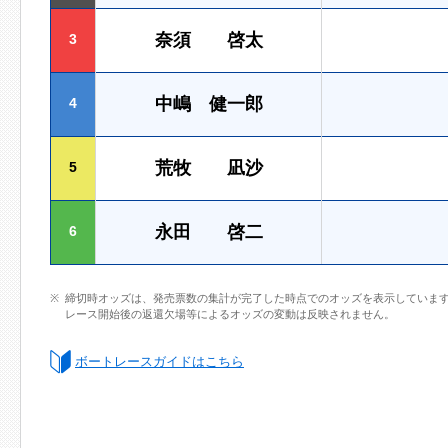
奈須 啓太
3
中嶋 健一郎
4
荒牧 凪沙
5
永田 啓二
6
締切時オッズは、発売票数の集計が完了した時点でのオッズを表示していま
レース開始後の返還欠場等によるオッズの変動は反映されません。
ボートレースガイドはこちら