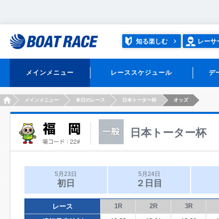
知る楽しむ
レーサ
メインメニュー
レーススケジュール
デ
HOME
メインメニュー
本日のレース
日本トーター杯
オッズ
日本トーター杯
5月23日
5月24日
初日
２日目
レース
1R
2R
3R