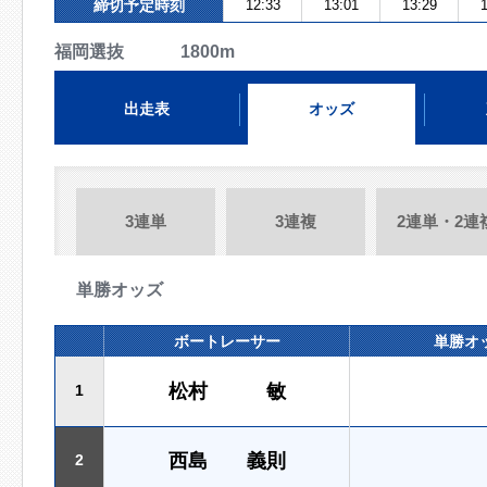
締切予定時刻
12:33
13:01
13:29
1
福岡選抜 1800m
出走表
オッズ
3連単
3連複
2連単・2連
単勝オッズ
ボートレーサー
単勝オ
松村 敏
1
西島 義則
2