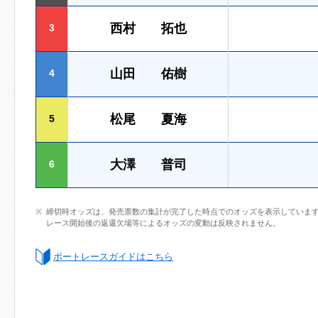
西村 拓也
3
山田 佑樹
4
松尾 夏海
5
大澤 普司
6
締切時オッズは、発売票数の集計が完了した時点でのオッズを表示していま
レース開始後の返還欠場等によるオッズの変動は反映されません。
ボートレースガイドはこちら