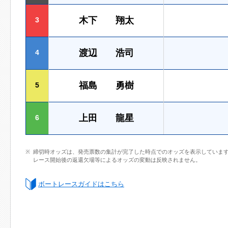
木下 翔太
3
渡辺 浩司
4
福島 勇樹
5
上田 龍星
6
締切時オッズは、発売票数の集計が完了した時点でのオッズを表示していま
レース開始後の返還欠場等によるオッズの変動は反映されません。
ボートレースガイドはこちら