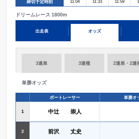
締切予定時刻
11:04
11:33
11:59
1
ドリームレース 1800m
出走表
オッズ
3連単
3連複
2連単・2連
単勝オッズ
ボートレーサー
単勝オ
中辻 崇人
1
前沢 丈史
2