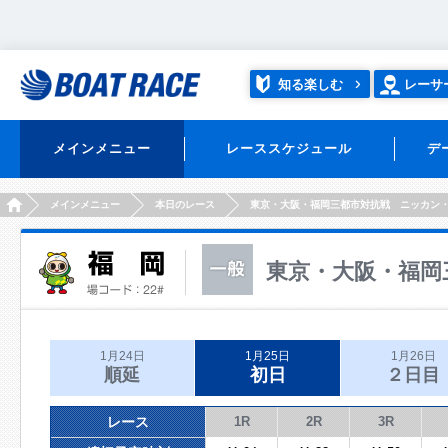
知る楽しむ
レーサ
メインメニュー
レーススケジュール
デ
HOME
メインメニュー
本日のレース
東京・大阪・福岡三都市対抗戦 ニッカン
東京・大阪・福岡
1月24日
1月25日
1月26日
順延
初日
２日目
レース
1R
2R
3R