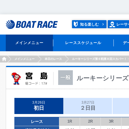
知る楽しむ
レーサ
メインメニュー
レーススケジュール
デ
HOME
メインメニュー
本日のレース
ルーキーシリーズ第６戦第８回スカパー！
ルーキーシリーズ
3月26日
3月27日
初日
２日目
レース
1R
2R
3R