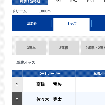
締切予定時刻
10:29
10:57
11:21
ドリーム 1800m
出走表
オッズ
3連単
3連複
2連単・2連
単勝オッズ
ボートレーサー
単勝オ
高橋 竜矢
1
佐々木 完太
2