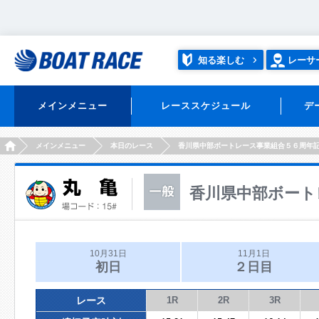
知る楽しむ
レーサ
メインメニュー
レーススケジュール
デ
HOME
メインメニュー
本日のレース
香川県中部ボートレース事業組合５６周年
香川県中部ボート
10月31日
11月1日
初日
２日目
レース
1R
2R
3R