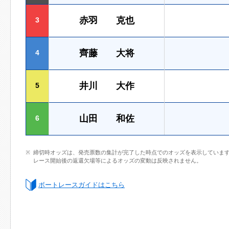
赤羽 克也
3
齊藤 大将
4
井川 大作
5
山田 和佐
6
締切時オッズは、発売票数の集計が完了した時点でのオッズを表示していま
レース開始後の返還欠場等によるオッズの変動は反映されません。
ボートレースガイドはこちら