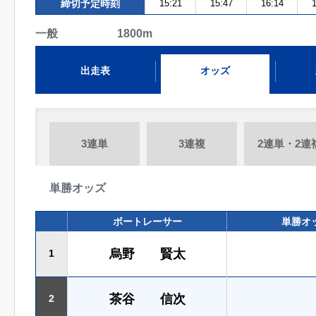
締切予定時刻
15:21
15:47
16:14
1
一般 1800m
出走表
オッズ
3連単
3連複
2連単・2連
単勝オッズ
ボートレーサー
単勝オ
烏野 賢太
1
茶谷 信次
2