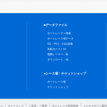
■データファイル
ボートレーサー検索
ボートレース場データ
SG・PG1・G1記録集
高配当ベスト10
優勝レーサー一覧
ダウンロード・他
■レース場・チケットショップ
ボートレース場
チケットショップ
シー
サイトマップ
ご意見・ご要望
ボートレース関係団体
メールマガジン購読