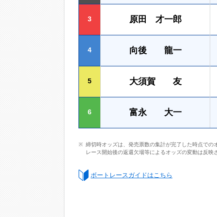
原田 才一郎
3
向後 龍一
4
大須賀 友
5
富永 大一
6
締切時オッズは、発売票数の集計が完了した時点での
レース開始後の返還欠場等によるオッズの変動は反映
ボートレースガイドはこちら