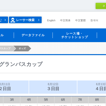
ネ
む
レーサー検索
English
中文简体
中文繁體
한국어
レース場・
ール
データファイル
チケットショップ
パスカップ
オッズ
グランパスカップ
6月11日
6月12日
6月13
２日目
３日目
４日
3R
4R
5R
6R
7R
8R