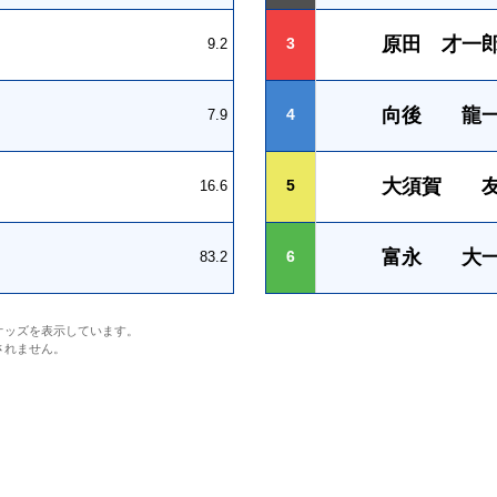
原田 才一
3
9.2
向後 龍
4
7.9
大須賀 
5
16.6
富永 大
6
83.2
オッズを表示しています。
されません。