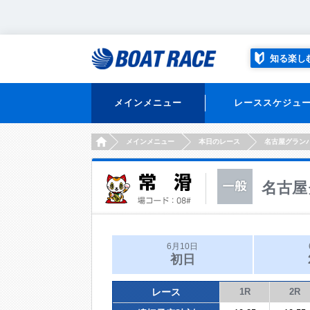
知る楽し
メインメニュー
レーススケジュ
HOME
メインメニュー
本日のレース
名古屋グラン
名古屋
6月10日
初日
レース
1R
2R