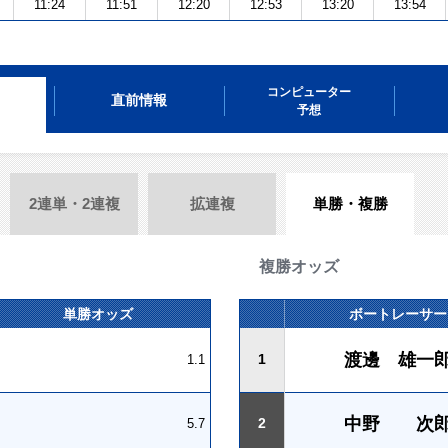
11:24
11:51
12:20
12:53
13:20
13:54
コンピューター
直前情報
予想
2連単・2連複
拡連複
単勝・複勝
複勝オッズ
単勝オッズ
ボートレーサー
渡邊 雄一
1
1.1
中野 次
2
5.7