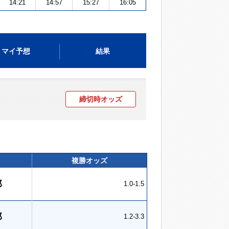
14:21
14:57
15:27
16:05
マイ予想
結果
締切時オッズ
複勝オッズ
郎
1.0-1.5
郎
1.2-3.3