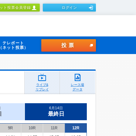
ット投票会員登録
ログイン
テレボート
投票
（ネット投票）
ライブ&
レース場
リプレイ
データ
日
6月14日
目
最終日
9R
10R
11R
12R