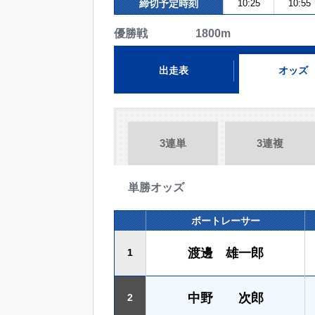
締切予定時刻
10:25
10:55
優勝戦 1800m
出走表
オッズ
3連単
3連複
単勝オッズ
ボートレーサー
渡邊 雄一郎
1
中野 次郎
2